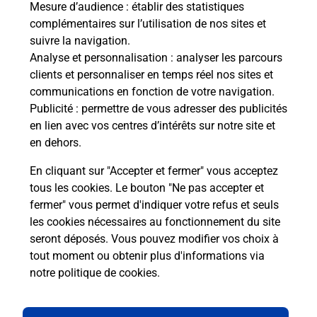
Mesure d’audience
: établir des statistiques
S'inscrire au code de la route
complémentaires sur l’utilisation de nos sites et
suivre la navigation.
Vous cherchez à passer votre code de la route auto
Analyse et personnalisation
: analyser les parcours
ou moto dans la commune Foix ? Découvrez toutes
clients et personnaliser en temps réel nos sites et
nos solutions.
communications en fonction de votre navigation.
Publicité
: permettre de vous adresser des publicités
En savoir plus
en lien avec vos centres d’intérêts sur notre site et
en dehors.
En cliquant sur "Accepter et fermer" vous acceptez
tous les cookies. Le bouton "Ne pas accepter et
Localiser
Liste
Liste - téléassistance
fermer" vous permet d'indiquer votre refus et seuls
Ariège - téléassistance
Foix - téléassistance
les cookies nécessaires au fonctionnement du site
seront déposés. Vous pouvez modifier vos choix à
tout moment ou obtenir plus d'informations via
notre politique de cookies
.
Plan du site