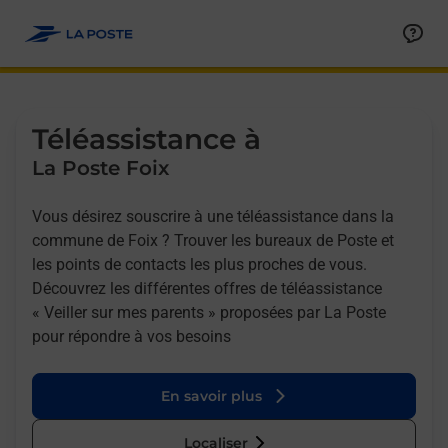
Allez au contenu
Afficher ou masquer la réponse
Afficher ou masquer la réponse
Afficher ou masquer la réponse
Téléassistance à
La Poste Foix
Vous désirez souscrire à une téléassistance dans la
commune de Foix ? Trouver les bureaux de Poste et
les points de contacts les plus proches de vous.
Découvrez les différentes offres de téléassistance
« Veiller sur mes parents » proposées par La Poste
pour répondre à vos besoins
En savoir plus
Localiser