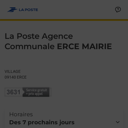
Le lien s'ouvre dans un nouvel onglet
Allez au contenu
Day of the Week
Get directions to La Poste Agence Communale at VILLAGE ERCE
Hours
La Poste Agence
Communale
ERCE MAIRIE
VILLAGE
09140
ERCE
Horaires
Des 7 prochains jours