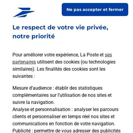
encore faire suivre votre courrier à votre nouvelle adresse.
Ne pas accepter et fermer
Le tout quand vous voulez, où vous voulez.
Le respect de votre vie privée,
Découvrez toutes les offres et services en ligne de
La Poste
notre priorité
Pour améliorer votre expérience, La Poste et
ses
partenaires
utilisent des cookies (ou technologies
similaires). Les finalités des cookies sont les
suivantes :
Mesure d’audience
: établir des statistiques
complémentaires sur l’utilisation de nos sites et
suivre la navigation.
Analyse et personnalisation
: analyser les parcours
clients et personnaliser en temps réel nos sites et
communications en fonction de votre navigation.
Publicité
: permettre de vous adresser des publicités