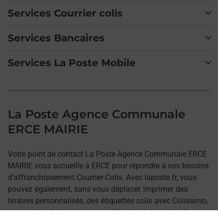
Services Courrier colis
Services Bancaires
Services La Poste Mobile
La Poste Agence Communale
ERCE MAIRIE
Votre point de contact La Poste Agence Communale ERCE
MAIRIE vous accueille à ERCE pour répondre à vos besoins
d'affranchissement Courrier-Colis. Avec laposte.fr, vous
pouvez également, sans vous déplacer, imprimer des
timbres personnalisés, des étiquettes colis avec Colissimo,
envoyer des lettres recommandées, des lettres simples ou