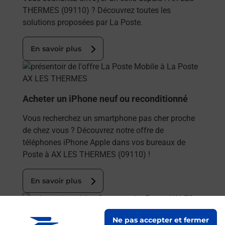
THERMES (09110) ? Découvrez toutes les
solutions proposées par La Poste.
En savoir plus
En savoir plus
Acheter un iPhone neuf ou reconditionné
Vous recherchez un smartphone pas cher proche
de chez vous ? Découvrez notre offre de
téléphones iPhone Apple dans vos bureaux de
Poste à AX LES THERMES (09110) !
En savoir plus
En savoir plus
Ne pas accepter et fermer