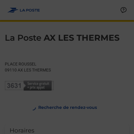
Le lien s'ouvre dans un nouvel onglet
Allez au contenu
Day of the Week
Get directions to La Poste at PLACE ROUSSEL AX LES THERME
Hours
La Poste
AX LES THERMES
PLACE ROUSSEL
09110
AX LES THERMES
Recherche de rendez-vous
Horaires