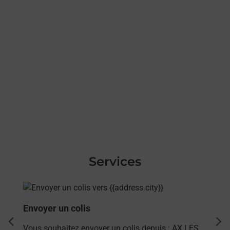
Services
En savoir plus
Envoyer un colis
dent
sui
Vous souhaitez envoyer un colis depuis : AX LES