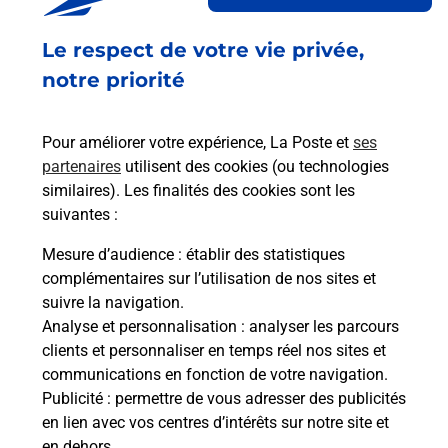
Acheter un smartphone Samsung
Le respect de votre vie privée,
Vous recherchez un smartphone pas cher proche
de chez vous ? Découvrez notre offre de
notre priorité
téléphones mobiles Samsung dans vos bureaux
de Poste à AX LES THERMES (09110) !
Pour améliorer votre expérience, La Poste et
ses
partenaires
utilisent des cookies (ou technologies
En savoir plus
similaires). Les finalités des cookies sont les
En savoir plus
suivantes :
Mesure d’audience
: établir des statistiques
Souscrire à la téléassistance
complémentaires sur l’utilisation de nos sites et
suivre la navigation.
Besoin d’un système de téléassistance à l’intérieur
Analyse et personnalisation
: analyser les parcours
et/ou à l’extérieur de votre domicile ? Découvrez
clients et personnaliser en temps réel nos sites et
les offres téléalarme dans votre bureau de Poste à
communications en fonction de votre navigation.
AX LES THERMES.
Publicité
: permettre de vous adresser des publicités
en lien avec vos centres d’intérêts sur notre site et
En savoir plus
en dehors.