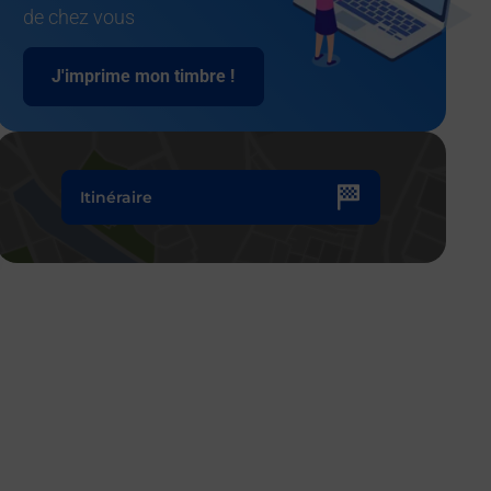
de chez vous
J'imprime mon timbre !
Itinéraire