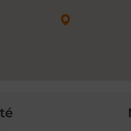
Pin de la carte
té