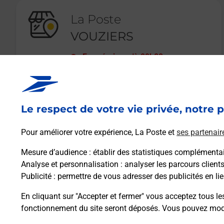
La Poste
VOUZIERS
Fermé
-
jusqu'à
09h00
32 RUE CHANZY
08400
VOUZIERS
Le respect de votre vie privée, notre p
En savoir plus
Pour améliorer votre expérience, La Poste et
ses partenair
Mesure d’audience
: établir des statistiques complémentair
Analyse et personnalisation
: analyser les parcours client
Publicité
: permettre de vous adresser des publicités en lie
En cliquant sur "Accepter et fermer" vous acceptez tous le
fonctionnement du site seront déposés. Vous pouvez modi