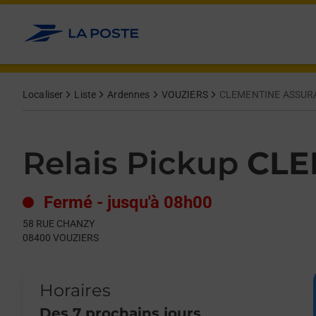
Le lien s'ouvre dans un nouvel onglet
Allez au contenu
Day of the Week
Get directions to Relais Pickup at 58 RUE CHANZY VOUZIERS,
Hours
Localiser
Liste
Ardennes
VOUZIERS
CLEMENTINE ASSUR
Relais Pickup
CLE
Fermé
-
jusqu'à
08h00
58 RUE CHANZY
08400
VOUZIERS
Horaires
Des 7 prochains jours