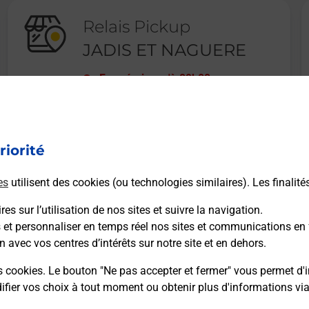
Relais Pickup
JADIS ET NAGUERE
Fermé
-
jusqu'à
09h00
6 RUE DU TEMPLE
08400
VOUZIERS
riorité
En savoir plus
es
utilisent des cookies (ou technologies similaires). Les finalité
es sur l’utilisation de nos sites et suivre la navigation.
s et personnaliser en temps réel nos sites et communications en 
n avec vos centres d’intérêts sur notre site et en dehors.
Recherchez un autre point de contact
s cookies. Le bouton "Ne pas accepter et fermer" vous permet d'i
fier vos choix à tout moment ou obtenir plus d'informations vi