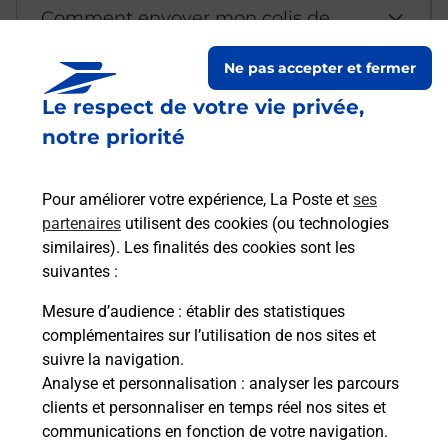
Comment envoyer mon colis de
chez moi ?
Ne pas accepter et fermer
Le respect de votre vie privée,
Est-il possible d’acheter un
notre priorité
emballage directement depuis un
bureau de Poste ?
Pour améliorer votre expérience, La Poste et
ses
partenaires
utilisent des cookies (ou technologies
Comment demander une
similaires). Les finalités des cookies sont les
modification de livraison ?
suivantes :
Mesure d’audience
: établir des statistiques
complémentaires sur l’utilisation de nos sites et
Comment La Poste participe-t-elle
suivre la navigation.
à votre sécurité au quotidien ?
Analyse et personnalisation
: analyser les parcours
clients et personnaliser en temps réel nos sites et
communications en fonction de votre navigation.