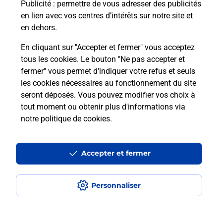
Puis-je passer mon code de la route
Publicité
: permettre de vous adresser des publicités
avec La Poste et sous quelles
en lien avec vos centres d’intérêts sur notre site et
conditions ?
en dehors.
En cliquant sur "Accepter et fermer" vous acceptez
tous les cookies. Le bouton "Ne pas accepter et
fermer" vous permet d'indiquer votre refus et seuls
Localiser
Liste
Ardennes
VIREUX MOLHAIN
les cookies nécessaires au fonctionnement du site
seront déposés. Vous pouvez modifier vos choix à
tout moment ou obtenir plus d'informations via
notre politique de cookies
.
Plan du site
Accessibilité : partiellement conforme
Accepter et fermer
Conditions contractuelles
Personnaliser
Mentions légales
Données personnelles et cookies