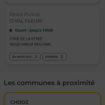
Le lien s'ouvre dans un nouvel onglet
Relais Pickup
O VAL FLEURI
Ouvert
-
jusqu'à
19h00
2 RUE DE LA STREE
08320
VIREUX MOLHAIN
En savoir plus
Itinéraire
Les communes à proximité
CHOOZ