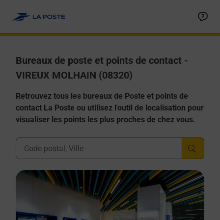
Allez au contenu
Afficher ou masquer la réponse
Afficher ou masquer la réponse
Afficher ou masquer la réponse
Afficher ou masquer la réponse
Afficher ou masquer la réponse
Bureaux de poste et points de contact -
VIREUX MOLHAIN (08320)
Retrouvez tous les bureaux de Poste et points de
contact La Poste ou utilisez l'outil de localisation pour
visualiser les points les plus proches de chez vous.
Ville, Département, Code Postal