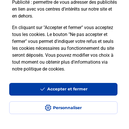
Puis-je passer mon code de la route
Publicité
: permettre de vous adresser des publicités
avec La Poste et sous quelles
en lien avec vos centres d’intérêts sur notre site et
conditions ?
en dehors.
En cliquant sur "Accepter et fermer" vous acceptez
tous les cookies. Le bouton "Ne pas accepter et
fermer" vous permet d'indiquer votre refus et seuls
Localiser
Liste
Ardennes
THILAY
les cookies nécessaires au fonctionnement du site
seront déposés. Vous pouvez modifier vos choix à
tout moment ou obtenir plus d'informations via
notre politique de cookies
.
Plan du site
Accessibilité : partiellement conforme
Accepter et fermer
Conditions contractuelles
Personnaliser
Mentions légales
Données personnelles et cookies