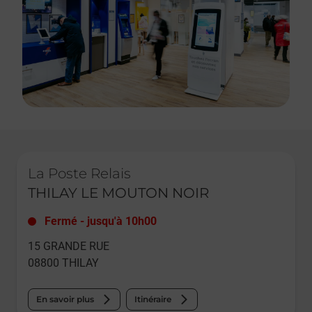
Le lien s'ouvre dans un nouvel onglet
La Poste Relais
THILAY LE MOUTON NOIR
Fermé
-
jusqu'à
10h00
15 GRANDE RUE
08800
THILAY
En savoir plus
Itinéraire