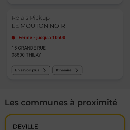
Le lien s'ouvre dans un nouvel onglet
Relais Pickup
LE MOUTON NOIR
Fermé
-
jusqu'à
10h00
15 GRANDE RUE
08800
THILAY
En savoir plus
Itinéraire
Les communes à proximité
DEVILLE