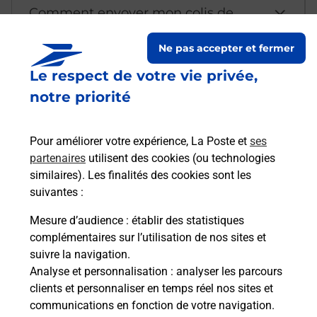
Comment envoyer mon colis de
chez moi ?
Ne pas accepter et fermer
Le respect de votre vie privée,
Est-il possible d’acheter un
notre priorité
emballage directement depuis un
bureau de Poste ?
Pour améliorer votre expérience, La Poste et
ses
partenaires
utilisent des cookies (ou technologies
Comment demander une
similaires). Les finalités des cookies sont les
modification de livraison ?
suivantes :
Mesure d’audience
: établir des statistiques
complémentaires sur l’utilisation de nos sites et
Comment La Poste participe-t-elle
suivre la navigation.
à votre sécurité au quotidien ?
Analyse et personnalisation
: analyser les parcours
clients et personnaliser en temps réel nos sites et
communications en fonction de votre navigation.