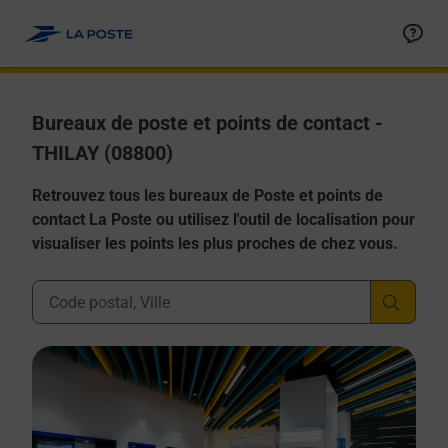
Allez au contenu
Afficher ou masquer la réponse
Afficher ou masquer la réponse
Afficher ou masquer la réponse
Afficher ou masquer la réponse
Afficher ou masquer la réponse
Bureaux de poste et points de contact -
THILAY (08800)
Retrouvez tous les bureaux de Poste et points de
contact La Poste ou utilisez l'outil de localisation pour
visualiser les points les plus proches de chez vous.
Ville, Département, Code Postal