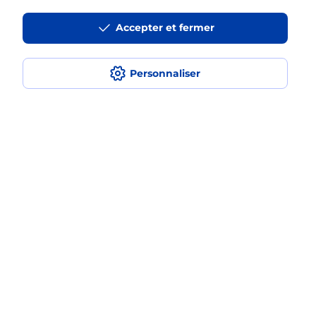
La téléassistance classique avec
Accepter et fermer
médaillon d’alarme qu’est ce que
c’est ?
Personnaliser
Comment fonctionne la
téléassistance classique ?
Comment est installée la
téléassistance classique ?
Localiser
Liste
Ardennes
SIGNY L ABBAYE
SIGNY L ABBAYE
Teleassistance