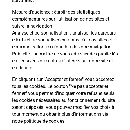
suivantes :
che
Vous
de c
Mesure d’audience
: établir des statistiques
ux
télé
complémentaires sur l’utilisation de nos sites et
Post
suivre la navigation.
Analyse et personnalisation
: analyser les parcours
En
clients et personnaliser en temps réel nos sites et
Envoyer un colis
communications en fonction de votre navigation.
Publicité
: permettre de vous adresser des publicités
Vous souhaitez envoyer un colis depuis : SIGNY L
en lien avec vos centres d’intérêts sur notre site et
ABBAYE (08460) ? Découvrez toutes les solutions
en dehors.
proposées par La Poste.
En cliquant sur "Accepter et fermer" vous acceptez
En savoir plus
tous les cookies. Le bouton "Ne pas accepter et
fermer" vous permet d'indiquer votre refus et seuls
les cookies nécessaires au fonctionnement du site
seront déposés. Vous pouvez modifier vos choix à
Questions fréquemment posées
tout moment ou obtenir plus d'informations via
notre politique de cookies
.