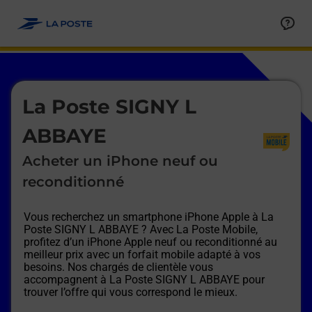
Le lien s'ouvre dans un nouvel onglet
Allez au contenu
Afficher ou masquer la réponse
Afficher ou masquer la réponse
Afficher ou masquer la réponse
Afficher ou masquer la réponse
Afficher ou masquer la réponse
Afficher ou masquer la réponse
Le lien s'ouvre dans un nouvel onglet
La Poste SIGNY L
ABBAYE
Acheter un iPhone neuf ou
reconditionné
Vous recherchez un smartphone iPhone Apple à
La
Poste SIGNY L ABBAYE
? Avec La Poste Mobile,
profitez d’un iPhone Apple neuf ou reconditionné au
meilleur prix avec un forfait mobile adapté à vos
besoins. Nos chargés de clientèle vous
accompagnent à
La Poste SIGNY L ABBAYE
pour
trouver l’offre qui vous correspond le mieux.