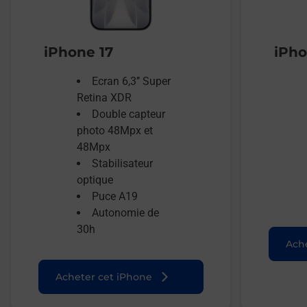
iPhone 17
iPho
Ecran 6,3’’ Super
Retina XDR
Double capteur
photo 48Mpx et
48Mpx
Stabilisateur
optique
Puce A19
Autonomie de
30h
Ache
Acheter cet iPhone