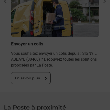
Ach
dent
sui
rieur
Vous
ez
de c
ste à
télé
de P
En
Envoyer un colis
Vous souhaitez envoyer un colis depuis : SIGNY L
ABBAYE (08460) ? Découvrez toutes les solutions
proposées par La Poste.
En savoir plus
La Poste à proximité