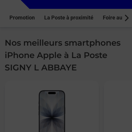
Promotion
La Poste à proximité
Foire aux q
Next
Nos meilleurs smartphones
iPhone Apple à La Poste
SIGNY L ABBAYE