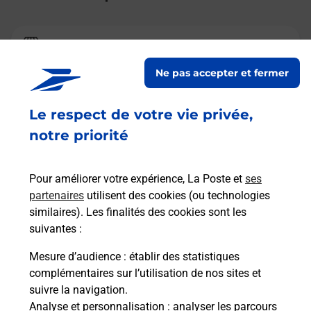
La Poste
CHAUMONT PORCIEN
Ne pas accepter et fermer
Fermeture Temporaire
Le respect de votre vie privée,
GRANDE RUE
notre priorité
08220
CHAUMONT PORCIEN
En savoir plus
Pour améliorer votre expérience, La Poste et
ses
partenaires
utilisent des cookies (ou technologies
similaires). Les finalités des cookies sont les
La Poste
suivantes :
POIX TERRON
Mesure d’audience
: établir des statistiques
Ouvert
-
jusqu'à
12h00
complémentaires sur l’utilisation de nos sites et
1 PLACE DE LA HALLE
suivre la navigation.
08430
POIX TERRON
Analyse et personnalisation
: analyser les parcours