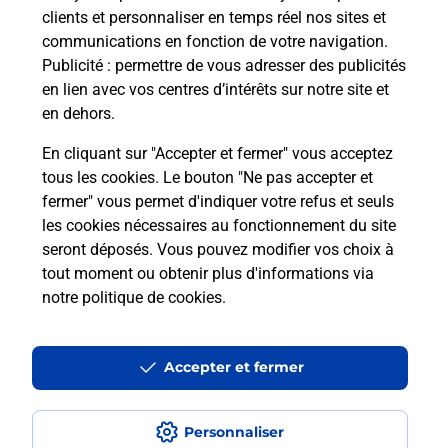
clients et personnaliser en temps réel nos sites et
En savoir plus
communications en fonction de votre navigation.
Publicité
: permettre de vous adresser des publicités
en lien avec vos centres d’intérêts sur notre site et
Malin !
en dehors.
En cliquant sur "Accepter et fermer" vous acceptez
La Poste
tous les cookies. Le bouton "Ne pas accepter et
en ligne
fermer" vous permet d'indiquer votre refus et seuls
les cookies nécessaires au fonctionnement du site
Ouvert 24h/24
seront déposés. Vous pouvez modifier vos choix à
tout moment ou obtenir plus d'informations via
En savoir plus
notre politique de cookies
.
Recherchez un autre point de contact
Accepter et fermer
Personnaliser