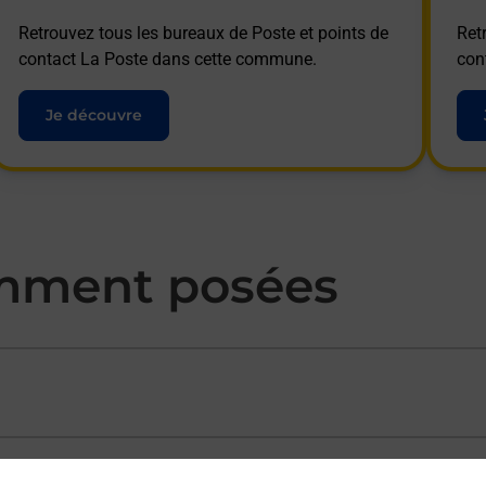
Retrouvez tous les bureaux de Poste et points de
Ret
contact La Poste dans cette commune.
con
Je découvre
mment posées
ectement depuis un bureau de Poste ?