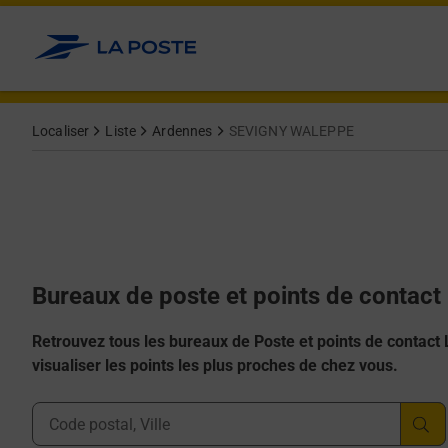
Allez au contenu
Afficher ou masquer la réponse
Afficher ou masquer la réponse
Afficher ou masquer la réponse
Afficher ou masquer la réponse
Afficher ou masquer la réponse
Localiser
Liste
Ardennes
SEVIGNY WALEPPE
Bureaux de poste et points de conta
Retrouvez tous les bureaux de Poste et points de contact La
visualiser les points les plus proches de chez vous.
Ville, Département, Code Postal