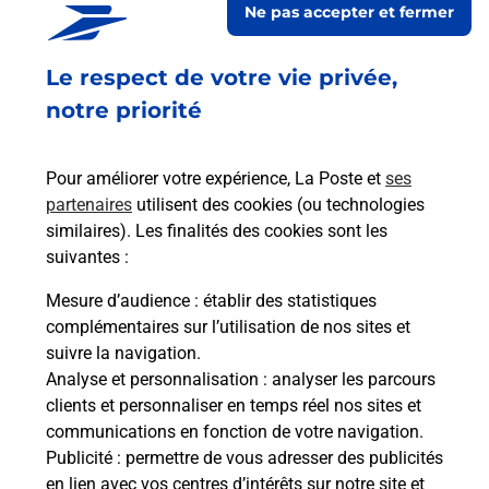
Ne pas accepter et fermer
Fermé
-
ouvre lundi à
13h30
Le respect de votre vie privée,
10 RUE JEAN BAPTISTE LEFOR
08000
CHARLEVILLE MEZIERES
notre priorité
En savoir plus
Pour améliorer votre expérience, La Poste et
ses
partenaires
utilisent des cookies (ou technologies
Malin !
similaires). Les finalités des cookies sont les
suivantes :
La Poste
Mesure d’audience
: établir des statistiques
en ligne
complémentaires sur l’utilisation de nos sites et
suivre la navigation.
Ouvert 24h/24
Analyse et personnalisation
: analyser les parcours
clients et personnaliser en temps réel nos sites et
En savoir plus
communications en fonction de votre navigation.
Publicité
: permettre de vous adresser des publicités
en lien avec vos centres d’intérêts sur notre site et