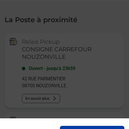
La Poste à proximité
Relais Pickup
CONSIGNE CARREFOUR
NOUZONVILLE
Ouvert
-
jusqu'à
23h59
42 RUE PARMENTIER
08700
NOUZONVILLE
En savoir plus
Relais Pickup
LPM CHARLEVILLE