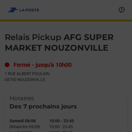
Le lien s'ouvre dans un nouvel onglet
Allez au contenu
Day of the Week
Get directions to Relais Pickup at 1 RUE ALBERT POULAIN NO
Hours
Relais Pickup
AFG SUPER
MARKET NOUZONVILLE
Fermé
-
jusqu'à
10h00
1 RUE ALBERT POULAIN
08700
NOUZONVILLE
Horaires
Des 7 prochains jours
Samedi 08/08
10:00
-
23:45
Dimanche 09/08
10:00
-
23:45