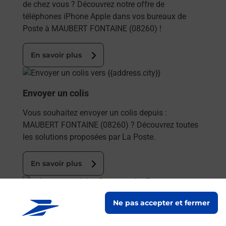
de chez vous ? Découvrez notre offre de
téléphones iPhone Apple dans vos bureaux de
Poste à MAUBERT FONTAINE (08260) !
En savoir plus
En savoir plus
Envoyer un colis
Vous souhaitez envoyer un colis depuis :
MAUBERT FONTAINE (08260) ? Découvrez toutes
les solutions proposées par La Poste.
En savoir plus
En savoir plus
Ne pas accepter et fermer
Acheter un smartphone Samsung