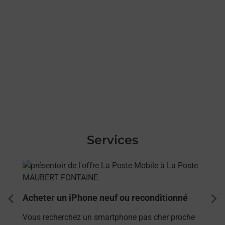
Services
En savoir plus
Acheter un iPhone neuf ou reconditionné
dent
sui
Vous recherchez un smartphone pas cher proche