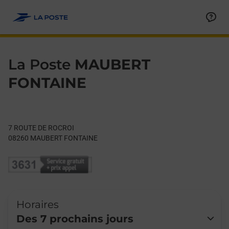
Le lien s'ouvre dans un nouvel onglet
Allez au contenu
Day of the Week
Get directions to La Poste at 7 ROUTE DE ROCROI MAUBERT F
Hours
La Poste
MAUBERT
FONTAINE
7 ROUTE DE ROCROI
08260
MAUBERT FONTAINE
Horaires
Des 7 prochains jours