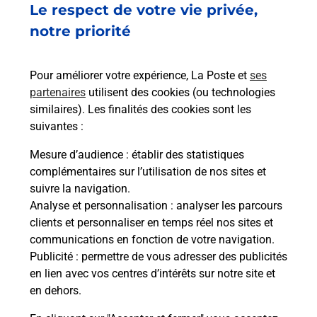
Le respect de votre vie privée,
Vous recherchez un smartphone pas cher proche
de chez vous ? Découvrez notre offre de
notre priorité
téléphones mobiles Samsung dans vos bureaux
de Poste à MAUBERT FONTAINE (08260) !
Pour améliorer votre expérience, La Poste et
ses
partenaires
utilisent des cookies (ou technologies
En savoir plus
similaires). Les finalités des cookies sont les
En savoir plus
suivantes :
Mesure d’audience
: établir des statistiques
Souscrire à la téléassistance
complémentaires sur l’utilisation de nos sites et
suivre la navigation.
Besoin d’un système de téléassistance à l’intérieur
Analyse et personnalisation
: analyser les parcours
et/ou à l’extérieur de votre domicile ? Découvrez
clients et personnaliser en temps réel nos sites et
les offres téléalarme dans votre bureau de Poste à
communications en fonction de votre navigation.
MAUBERT FONTAINE.
Publicité
: permettre de vous adresser des publicités
en lien avec vos centres d’intérêts sur notre site et
En savoir plus
en dehors.