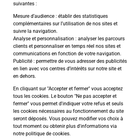
modification de livraison ?
suivantes :
Mesure d’audience
: établir des statistiques
complémentaires sur l’utilisation de nos sites et
Comment La Poste participe-t-elle
suivre la navigation.
à votre sécurité au quotidien ?
Analyse et personnalisation
: analyser les parcours
clients et personnaliser en temps réel nos sites et
communications en fonction de votre navigation.
Puis-je passer mon code de la route
Publicité
: permettre de vous adresser des publicités
avec La Poste et sous quelles
en lien avec vos centres d’intérêts sur notre site et
conditions ?
en dehors.
En cliquant sur "Accepter et fermer" vous acceptez
tous les cookies. Le bouton "Ne pas accepter et
fermer" vous permet d'indiquer votre refus et seuls
Localiser
Liste
Ardennes
LONNY
les cookies nécessaires au fonctionnement du site
seront déposés. Vous pouvez modifier vos choix à
tout moment ou obtenir plus d'informations via
notre politique de cookies
.