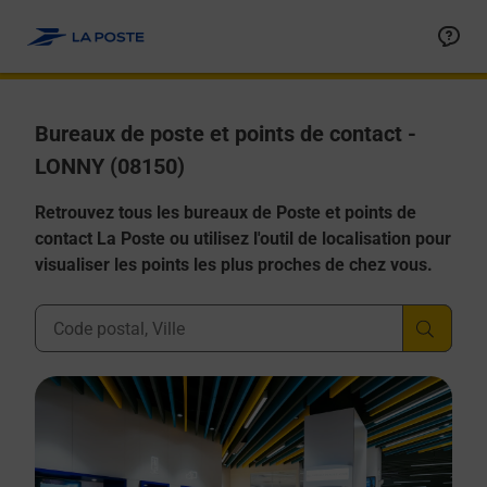
Allez au contenu
Afficher ou masquer la réponse
Afficher ou masquer la réponse
Afficher ou masquer la réponse
Afficher ou masquer la réponse
Afficher ou masquer la réponse
Bureaux de poste et points de contact -
LONNY (08150)
Retrouvez tous les bureaux de Poste et points de
contact La Poste ou utilisez l'outil de localisation pour
visualiser les points les plus proches de chez vous.
Ville, Département, Code Postal