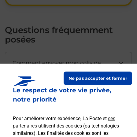
Questions fréquemment
posées
Comment envoyer mon colis de
chez moi ?
Ne pas accepter et fermer
Le respect de votre vie privée,
Est-il possible d’acheter un
notre priorité
emballage directement depuis un
bureau de Poste ?
Pour améliorer votre expérience, La Poste et
ses
partenaires
utilisent des cookies (ou technologies
Comment demander une
similaires). Les finalités des cookies sont les