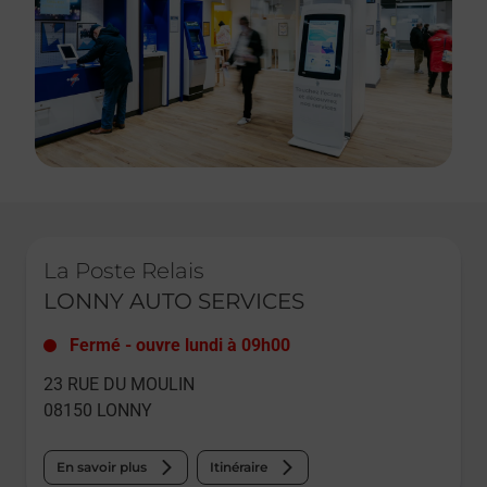
Le lien s'ouvre dans un nouvel onglet
La Poste Relais
LONNY AUTO SERVICES
Fermé
-
ouvre lundi à
09h00
23 RUE DU MOULIN
08150
LONNY
En savoir plus
Itinéraire