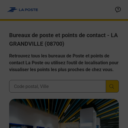
Allez au contenu
Afficher ou masquer la réponse
Afficher ou masquer la réponse
Afficher ou masquer la réponse
Afficher ou masquer la réponse
Afficher ou masquer la réponse
Bureaux de poste et points de contact - LA
GRANDVILLE (08700)
Retrouvez tous les bureaux de Poste et points de
contact La Poste ou utilisez l'outil de localisation pour
visualiser les points les plus proches de chez vous.
Ville, Département, Code Postal