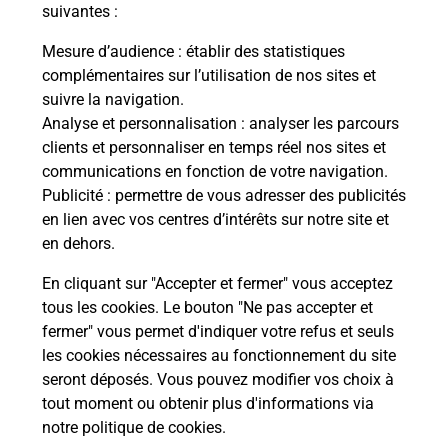
modification de livraison ?
suivantes :
Mesure d’audience
: établir des statistiques
complémentaires sur l’utilisation de nos sites et
Comment La Poste participe-t-elle
suivre la navigation.
à votre sécurité au quotidien ?
Analyse et personnalisation
: analyser les parcours
clients et personnaliser en temps réel nos sites et
communications en fonction de votre navigation.
Puis-je passer mon code de la route
Publicité
: permettre de vous adresser des publicités
avec La Poste et sous quelles
en lien avec vos centres d’intérêts sur notre site et
conditions ?
en dehors.
En cliquant sur "Accepter et fermer" vous acceptez
tous les cookies. Le bouton "Ne pas accepter et
fermer" vous permet d'indiquer votre refus et seuls
Localiser
Liste
Ardennes
LA GRANDVILLE
les cookies nécessaires au fonctionnement du site
seront déposés. Vous pouvez modifier vos choix à
tout moment ou obtenir plus d'informations via
notre politique de cookies
.