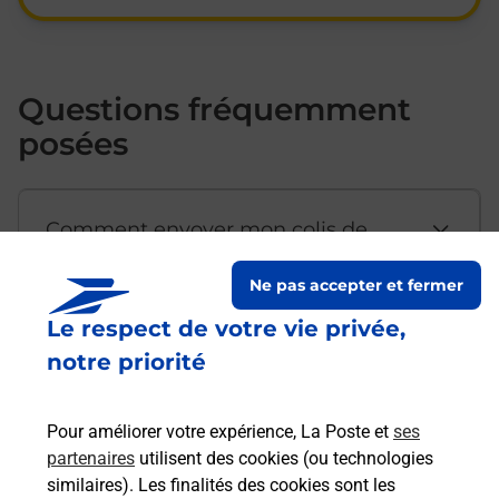
Questions fréquemment
posées
Comment envoyer mon colis de
chez moi ?
Ne pas accepter et fermer
Le respect de votre vie privée,
Est-il possible d’acheter un
notre priorité
emballage directement depuis un
bureau de Poste ?
Pour améliorer votre expérience, La Poste et
ses
partenaires
utilisent des cookies (ou technologies
Comment demander une
similaires). Les finalités des cookies sont les