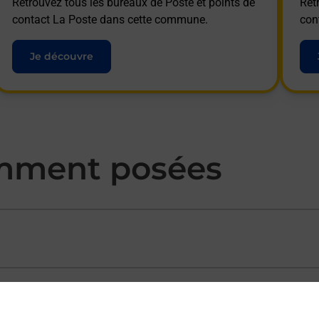
Retrouvez tous les bureaux de Poste et points de
Ret
contact La Poste dans cette commune.
con
Je découvre
mment posées
ectement depuis un bureau de Poste ?