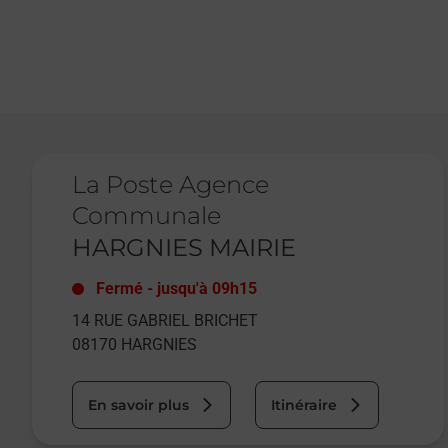
Le lien s'ouvre dans un nouvel onglet
La Poste Agence
Communale
HARGNIES MAIRIE
Fermé
-
jusqu'à
09h15
14 RUE GABRIEL BRICHET
08170
HARGNIES
En savoir plus
Itinéraire