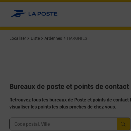
Allez au contenu
Afficher ou masquer la réponse
Afficher ou masquer la réponse
Afficher ou masquer la réponse
Afficher ou masquer la réponse
Afficher ou masquer la réponse
Localiser
Liste
Ardennes
HARGNIES
Bureaux de poste et points de contac
Retrouvez tous les bureaux de Poste et points de contact La
visualiser les points les plus proches de chez vous.
Ville, Département, Code Postal