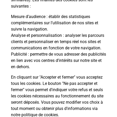
suivantes :
La Poste
Mesure d’audience
: établir des statistiques
en ligne
complémentaires sur l’utilisation de nos sites et
suivre la navigation.
Ouvert 24h/24
Analyse et personnalisation
: analyser les parcours
clients et personnaliser en temps réel nos sites et
En savoir plus
communications en fonction de votre navigation.
Publicité
: permettre de vous adresser des publicités
en lien avec vos centres d’intérêts sur notre site et
Recherchez un autre point de contact
en dehors.
En cliquant sur "Accepter et fermer" vous acceptez
tous les cookies. Le bouton "Ne pas accepter et
Localiser
Liste
Ardennes
HARAUCOURT
fermer" vous permet d'indiquer votre refus et seuls
BAR DE L ENNEMANE
les cookies nécessaires au fonctionnement du site
seront déposés. Vous pouvez modifier vos choix à
tout moment ou obtenir plus d'informations via
notre politique de cookies
.