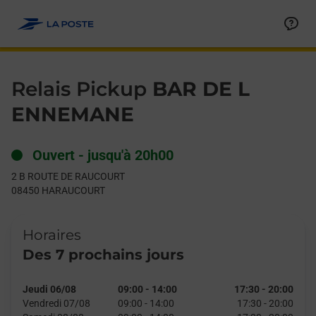
Le lien s'ouvre dans un nouvel onglet
Allez au contenu
Day of the Week
Get directions to Relais Pickup at 2 B ROUTE DE RAUCOURT 
Hours
Relais Pickup
BAR DE L
ENNEMANE
Ouvert
-
jusqu'à
20h00
2 B ROUTE DE RAUCOURT
08450
HARAUCOURT
Horaires
Des 7 prochains jours
Jeudi 06/08
09:00
-
14:00
17:30
-
20:00
Vendredi 07/08
09:00
-
14:00
17:30
-
20:00