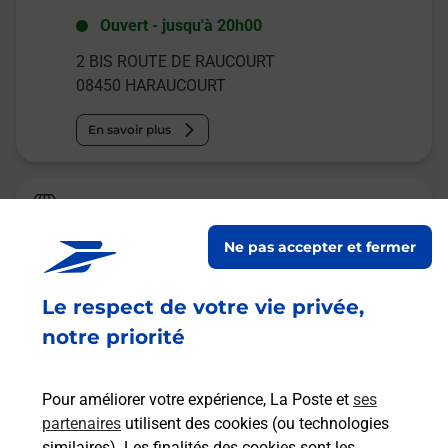
Ouvert
-
jusqu'à
20h00
2 BIS ROUTE DE RAUCOURT
08450
HARAUCOURT
En savoir plus
La Poste
RAUCOURT ET FLABA
Ne pas accepter et fermer
Fermeture Temporaire
Le respect de votre vie privée,
RUE DES MARRONNIERS
08450
RAUCOURT ET FLABA
notre priorité
En savoir plus
Pour améliorer votre expérience, La Poste et
ses
partenaires
utilisent des cookies (ou technologies
Malin !
similaires). Les finalités des cookies sont les