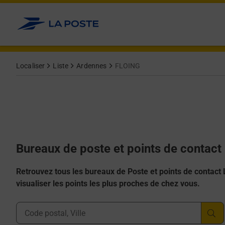
Allez au contenu
Afficher ou masquer la réponse
Afficher ou masquer la réponse
Afficher ou masquer la réponse
Afficher ou masquer la réponse
Afficher ou masquer la réponse
Localiser
Liste
Ardennes
FLOING
Bureaux de poste et points de contact
Retrouvez tous les bureaux de Poste et points de contact La
visualiser les points les plus proches de chez vous.
Ville, Département, Code Postal