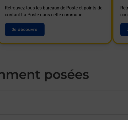
Retrouvez tous les bureaux de Poste et points de
Ret
contact La Poste dans cette commune.
con
Je découvre
mment posées
ectement depuis un bureau de Poste ?