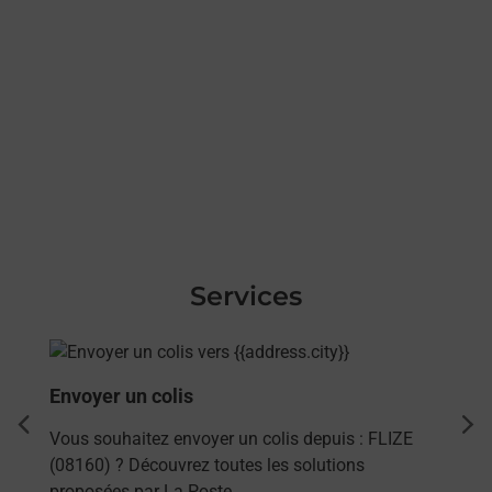
Services
En savoir plus
Envoyer un colis
dent
sui
Vous souhaitez envoyer un colis depuis : FLIZE
(08160) ? Découvrez toutes les solutions
proposées par La Poste.