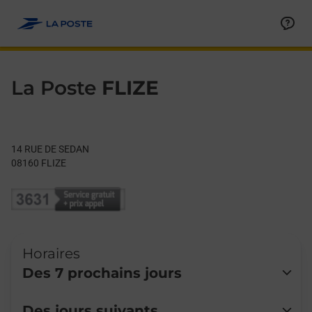
Le lien s'ouvre dans un nouvel onglet
Allez au contenu
Day of the Week
Get directions to La Poste at 14 RUE DE SEDAN FLIZE,
Hours
La Poste
FLIZE
14 RUE DE SEDAN
08160
FLIZE
Horaires
Des 7 prochains jours
Lundi
Fermé
Des jours suivants