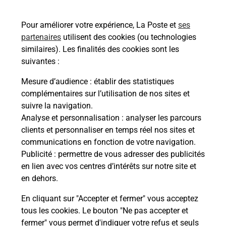
de chez vous ? Découvrez notre offre de
téléphones mobiles Samsung dans vos bureaux
Pour améliorer votre expérience, La Poste et
ses
de Poste à FLIZE (08160) !
partenaires
utilisent des cookies (ou technologies
similaires). Les finalités des cookies sont les
En savoir plus
suivantes :
En savoir plus
Mesure d’audience
: établir des statistiques
complémentaires sur l’utilisation de nos sites et
Souscrire à la téléassistance
suivre la navigation.
Analyse et personnalisation
: analyser les parcours
Besoin d’un système de téléassistance à l’intérieur
clients et personnaliser en temps réel nos sites et
et/ou à l’extérieur de votre domicile ? Découvrez
communications en fonction de votre navigation.
les offres téléalarme dans votre bureau de Poste à
Publicité
: permettre de vous adresser des publicités
FLIZE.
en lien avec vos centres d’intérêts sur notre site et
en dehors.
En savoir plus
En cliquant sur "Accepter et fermer" vous acceptez
tous les cookies. Le bouton "Ne pas accepter et
fermer" vous permet d'indiquer votre refus et seuls