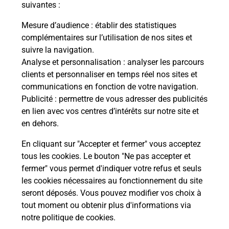
suivantes :
Mesure d’audience
: établir des statistiques
Souscrire à la téléassistance
complémentaires sur l’utilisation de nos sites et
suivre la navigation.
Vous cherchez une téléassistance, téléalarme dans
le département Ardennes ?
Analyse et personnalisation
: analyser les parcours
clients et personnaliser en temps réel nos sites et
Découvrez nos offres.
communications en fonction de votre navigation.
Publicité
: permettre de vous adresser des publicités
En savoir plus
en lien avec vos centres d’intérêts sur notre site et
en dehors.
En cliquant sur "Accepter et fermer" vous acceptez
tous les cookies. Le bouton "Ne pas accepter et
Localiser
Liste
Liste - examen code de la route
fermer" vous permet d'indiquer votre refus et seuls
Ardennes - examen code de la route
les cookies nécessaires au fonctionnement du site
seront déposés. Vous pouvez modifier vos choix à
tout moment ou obtenir plus d'informations via
notre politique de cookies
.