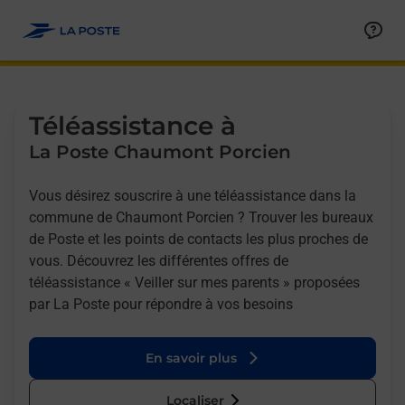
Allez au contenu
Afficher ou masquer la réponse
Afficher ou masquer la réponse
Afficher ou masquer la réponse
Téléassistance à
La Poste Chaumont Porcien
Vous désirez souscrire à une téléassistance dans la
commune de Chaumont Porcien ? Trouver les bureaux
de Poste et les points de contacts les plus proches de
vous. Découvrez les différentes offres de
téléassistance « Veiller sur mes parents » proposées
par La Poste pour répondre à vos besoins
En savoir plus
Localiser