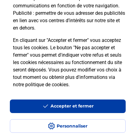
communications en fonction de votre navigation.
Publicité
: permettre de vous adresser des publicités
Comment est installée la
en lien avec vos centres d’intérêts sur notre site et
téléassistance classique ?
en dehors.
En cliquant sur "Accepter et fermer" vous acceptez
tous les cookies. Le bouton "Ne pas accepter et
Localiser
Liste
Liste - téléassistance
fermer" vous permet d'indiquer votre refus et seuls
Ardennes - téléassistance
Chaumont Porcien - téléassistance
les cookies nécessaires au fonctionnement du site
seront déposés. Vous pouvez modifier vos choix à
tout moment ou obtenir plus d'informations via
notre politique de cookies
.
Plan du site
Accessibilité : partiellement conforme
Accepter et fermer
Conditions contractuelles
Personnaliser
Mentions légales