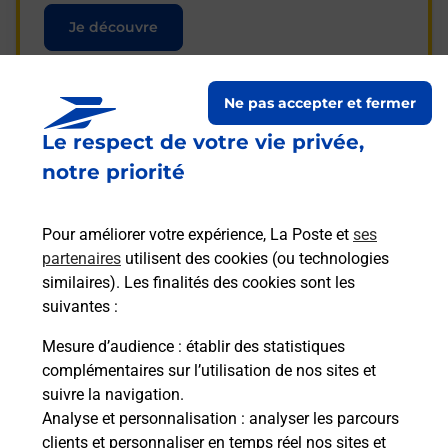
Je découvre
Ne pas accepter et fermer
Le respect de votre vie privée,
Questions fréquemment
notre priorité
posées
Pour améliorer votre expérience, La Poste et
ses
partenaires
utilisent des cookies (ou technologies
La téléassistance classique avec
similaires). Les finalités des cookies sont les
médaillon d’alarme qu’est ce que
suivantes :
c’est ?
Mesure d’audience
: établir des statistiques
complémentaires sur l’utilisation de nos sites et
Comment fonctionne la
suivre la navigation.
téléassistance classique ?
Analyse et personnalisation
: analyser les parcours
clients et personnaliser en temps réel nos sites et