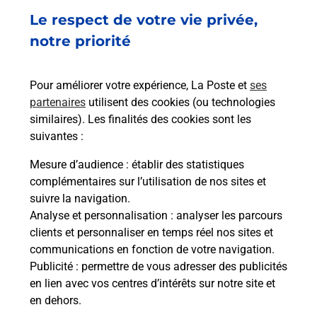
Le respect de votre vie privée,
32 RUE JEAN MOULIN
08000
CHARLEVILLE MEZIERES
notre priorité
En savoir plus
Pour améliorer votre expérience, La Poste et
ses
partenaires
utilisent des cookies (ou technologies
Malin !
similaires). Les finalités des cookies sont les
suivantes :
La Poste
Mesure d’audience
: établir des statistiques
en ligne
complémentaires sur l’utilisation de nos sites et
suivre la navigation.
Ouvert 24h/24
Analyse et personnalisation
: analyser les parcours
clients et personnaliser en temps réel nos sites et
En savoir plus
communications en fonction de votre navigation.
Publicité
: permettre de vous adresser des publicités
en lien avec vos centres d’intérêts sur notre site et
Recherchez un autre point de contact
en dehors.