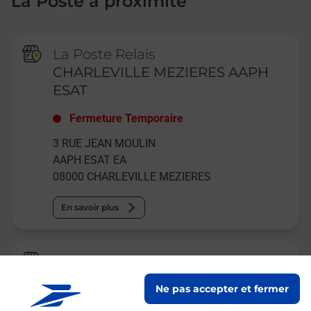
La Poste à proximité
La Poste Relais
CHARLEVILLE MEZIERES AAPH
ESAT
Fermeture Temporaire
3 RUE JEAN MOULIN
AAPH ESAT EA
08000
CHARLEVILLE MEZIERES
En savoir plus
Relais Pickup
MOHON EPICE
Ne pas accepter et fermer
Ouvert
-
jusqu'à
23h59