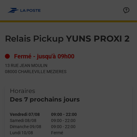
Le lien s'ouvre dans un nouvel onglet
Allez au contenu
Day of the Week
Get directions to Relais Pickup at 13 RUE JEAN MOULIN CHAR
Hours
Relais Pickup
YUNS PROXI 2
Fermé
-
jusqu'à
09h00
13 RUE JEAN MOULIN
08000
CHARLEVILLE MEZIERES
Horaires
Des 7 prochains jours
Vendredi 07/08
09:00
-
22:00
Samedi 08/08
09:00
-
22:00
Dimanche 09/08
09:00
-
22:00
Lundi 10/08
Fermé