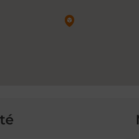
Pin de la carte
té