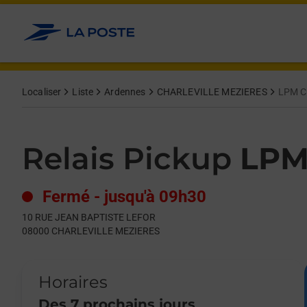
Le lien s'ouvre dans un nouvel onglet
Allez au contenu
Day of the Week
Get directions to Relais Pickup at 10 RUE JEAN BAPTISTE L
Hours
Localiser
Liste
Ardennes
CHARLEVILLE MEZIERES
LPM C
Relais Pickup
LPM
Fermé
-
jusqu'à
09h30
10 RUE JEAN BAPTISTE LEFOR
08000
CHARLEVILLE MEZIERES
Horaires
Des 7 prochains jours