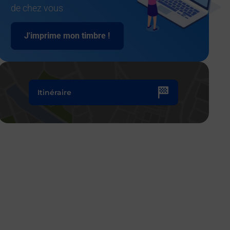
de chez vous
J'imprime mon timbre !
Itinéraire