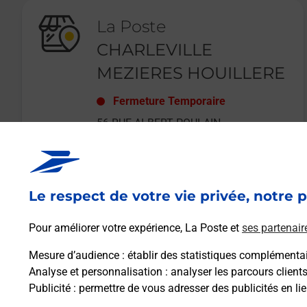
La Poste
CHARLEVILLE
MEZIERES HOUILLERE
Fermeture Temporaire
56 RUE ALBERT POULAIN
08000
CHARLEVILLE MEZIERES
Le respect de votre vie privée, notre p
En savoir plus
Pour améliorer votre expérience, La Poste et
ses partenair
Mesure d’audience
: établir des statistiques complémentair
Analyse et personnalisation
: analyser les parcours client
Publicité
: permettre de vous adresser des publicités en lie