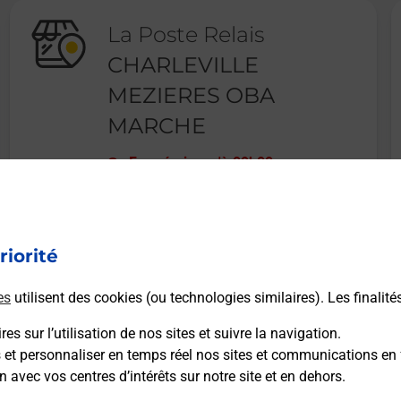
La Poste Relais
CHARLEVILLE
MEZIERES OBA
MARCHE
Fermé
-
jusqu'à
09h00
2 RUE MASSENET
08000
CHARLEVILLE MEZIERES
riorité
En savoir plus
es
utilisent des cookies (ou technologies similaires). Les finalité
es sur l’utilisation de nos sites et suivre la navigation.
s et personnaliser en temps réel nos sites et communications en 
n avec vos centres d’intérêts sur notre site et en dehors.
Recherchez un autre point de contact