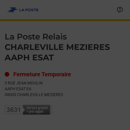
Le lien s'ouvre dans un nouvel onglet
Allez au contenu
Day of the Week
Get directions to La Poste Relais at 3 RUE JEAN MOULIN CHA
Hours
La Poste Relais
CHARLEVILLE MEZIERES
AAPH ESAT
Fermeture Temporaire
3 RUE JEAN MOULIN
AAPH ESAT EA
08000
CHARLEVILLE MEZIERES