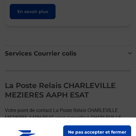
En savoir plus
Services Courrier colis
La Poste Relais CHARLEVILLE
MEZIERES AAPH ESAT
Votre point de contact La Poste Relais CHARLEVILLE
MEZIERES AAPH ESAT vous accueille à CHARLEVILLE
MEZIERES pour répondre à vos besoins
Ne pas accepter et fermer
d'affranchissement Courrier-Colis.