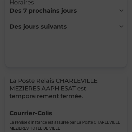
Horaires
Des 7 prochains jours
Lundi
Fermé
Des jours suivants
Mardi
Fermé
Mercredi
Fermé
Jeudi
Fermé
Vendredi
Fermé
Samedi
Fermé
Dimanche
Fermé
La Poste Relais CHARLEVILLE
MEZIERES AAPH ESAT est
temporairement fermée.
Courrier-Colis
La remise d’instance est assurée par La Poste CHARLEVILLE
MEZIERES HOTEL DE VILLE