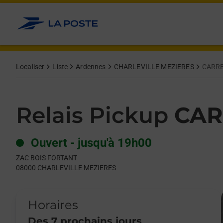
Le lien s'ouvre dans un nouvel onglet
Allez au contenu
Day of the Week
Get directions to Relais Pickup at ZAC BOIS FORTANT CHARLE
Hours
Localiser
Liste
Ardennes
CHARLEVILLE MEZIERES
CARRE
Relais Pickup
CAR
Ouvert
-
jusqu'à
19h00
ZAC BOIS FORTANT
08000
CHARLEVILLE MEZIERES
Horaires
Des 7 prochains jours