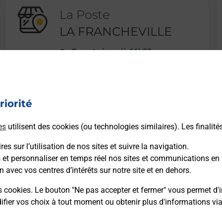
La Poste
LA FRANCHEVILLE
Ouvert
-
jusqu'à
11h30
9 RUE D EVIGNY
08000
LA FRANCHEVILLE
riorité
En savoir plus
es
utilisent des cookies (ou technologies similaires). Les finalité
es sur l’utilisation de nos sites et suivre la navigation.
s et personnaliser en temps réel nos sites et communications en 
n avec vos centres d’intérêts sur notre site et en dehors.
Recherchez un autre point de contact
s cookies. Le bouton "Ne pas accepter et fermer" vous permet d'i
fier vos choix à tout moment ou obtenir plus d'informations vi