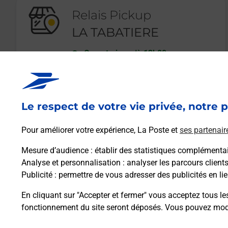
Relais Pickup
LA TABATIERE
Ouvert
-
jusqu'à
13h00
23 AVENUE DE LA MARNE
08000
LA FRANCHEVILLE
Le respect de votre vie privée, notre p
En savoir plus
Pour améliorer votre expérience, La Poste et
ses partenair
Mesure d’audience
: établir des statistiques complémentair
Analyse et personnalisation
: analyser les parcours client
Publicité
: permettre de vous adresser des publicités en lie
En cliquant sur "Accepter et fermer" vous acceptez tous le
fonctionnement du site seront déposés. Vous pouvez modi