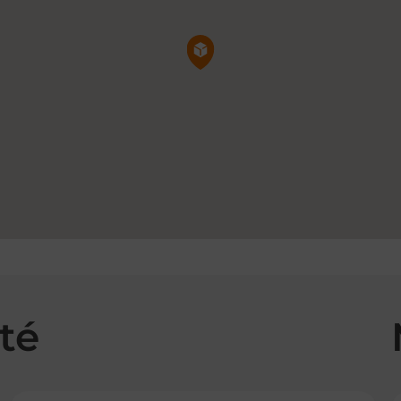
Pin de la carte
té