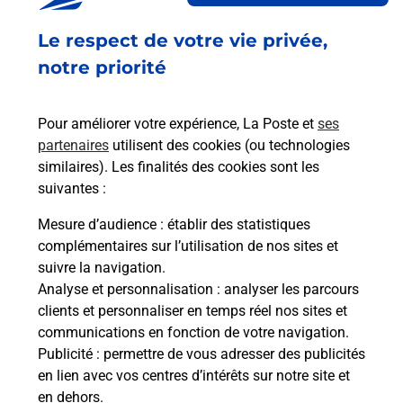
Fermé
-
ouvre mardi à
09h00
Le respect de votre vie privée,
17 PLACE CHARLEMAGNE
08130
ATTIGNY
notre priorité
En savoir plus
Pour améliorer votre expérience, La Poste et
ses
partenaires
utilisent des cookies (ou technologies
Malin !
similaires). Les finalités des cookies sont les
suivantes :
La Poste
Mesure d’audience
: établir des statistiques
en ligne
complémentaires sur l’utilisation de nos sites et
suivre la navigation.
Ouvert 24h/24
Analyse et personnalisation
: analyser les parcours
clients et personnaliser en temps réel nos sites et
En savoir plus
communications en fonction de votre navigation.
Publicité
: permettre de vous adresser des publicités
en lien avec vos centres d’intérêts sur notre site et
Recherchez un autre point de contact
en dehors.