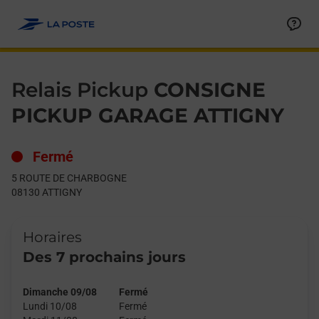
Le lien s'ouvre dans un nouvel onglet
Allez au contenu
Day of the Week
Get directions to Relais Pickup at 5 ROUTE DE CHARBOGNE AT
Hours
Relais Pickup
CONSIGNE
PICKUP GARAGE ATTIGNY
Fermé
5 ROUTE DE CHARBOGNE
08130
ATTIGNY
Horaires
Des 7 prochains jours
Dimanche 09/08
Fermé
Lundi 10/08
Fermé