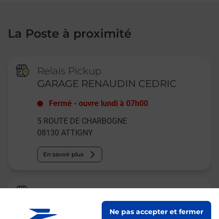
La Poste à proximité
Relais Pickup
GARAGE RENAUDIN CEDRIC
Fermé
-
ouvre lundi à
07h00
5 ROUTE DE CHARBOGNE
08130
ATTIGNY
En savoir plus
La Poste
ATTIGNY
Ne pas accepter et fermer