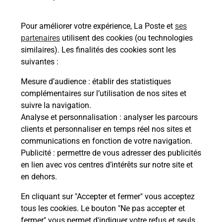
bureau de Poste ?
Pour améliorer votre expérience, La Poste et
ses
partenaires
utilisent des cookies (ou technologies
Comment demander une
similaires). Les finalités des cookies sont les
modification de livraison ?
suivantes :
Mesure d’audience
: établir des statistiques
complémentaires sur l’utilisation de nos sites et
Comment La Poste participe-t-elle
suivre la navigation.
à votre sécurité au quotidien ?
Analyse et personnalisation
: analyser les parcours
clients et personnaliser en temps réel nos sites et
communications en fonction de votre navigation.
Puis-je passer mon code de la route
Publicité
: permettre de vous adresser des publicités
avec La Poste et sous quelles
en lien avec vos centres d’intérêts sur notre site et
conditions ?
en dehors.
En cliquant sur "Accepter et fermer" vous acceptez
tous les cookies. Le bouton "Ne pas accepter et
fermer" vous permet d'indiquer votre refus et seuls