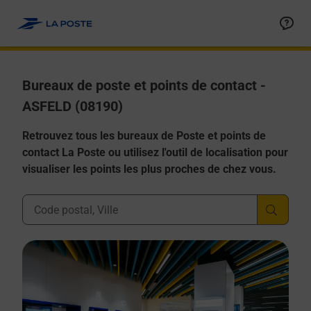
Allez au contenu
Afficher ou masquer la réponse
Afficher ou masquer la réponse
Afficher ou masquer la réponse
Afficher ou masquer la réponse
Afficher ou masquer la réponse
Bureaux de poste et points de contact -
ASFELD (08190)
Retrouvez tous les bureaux de Poste et points de
contact La Poste ou utilisez l'outil de localisation pour
visualiser les points les plus proches de chez vous.
Ville, Département, Code Postal