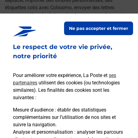
déplacer, imprimer des timbres personnalisés, des
étiquettes colis avec Colissimo, envoyer des lettres
recommandées, des lettres simples ou encore faire suivre
votre courrier à votre nouvelle adresse. Le tout quand vous
Ne pas accepter et fermer
voulez, où vous voulez.
Le respect de votre vie privée,
Découvrez toutes les offres et services en ligne de
La Poste
notre priorité
Pour améliorer votre expérience, La Poste et
ses
partenaires
utilisent des cookies (ou technologies
similaires). Les finalités des cookies sont les
suivantes :
Mesure d’audience
: établir des statistiques
complémentaires sur l’utilisation de nos sites et
suivre la navigation.
Analyse et personnalisation
: analyser les parcours