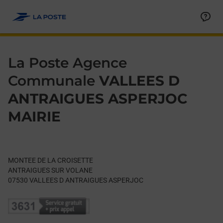
Le lien s'ouvre dans un nouvel onglet
Allez au contenu
Day of the Week
Get directions to La Poste Agence Communale at MONTEE D
Hours
La Poste Agence
Communale
VALLEES D
ANTRAIGUES ASPERJOC
MAIRIE
MONTEE DE LA CROISETTE
ANTRAIGUES SUR VOLANE
07530
VALLEES D ANTRAIGUES ASPERJOC