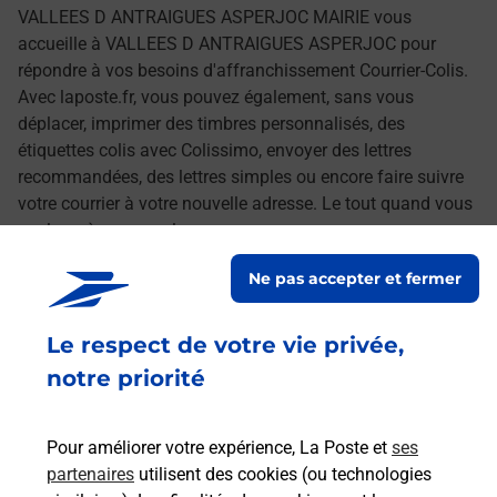
VALLEES D ANTRAIGUES ASPERJOC MAIRIE vous
accueille à VALLEES D ANTRAIGUES ASPERJOC pour
répondre à vos besoins d'affranchissement Courrier-Colis.
Avec laposte.fr, vous pouvez également, sans vous
déplacer, imprimer des timbres personnalisés, des
étiquettes colis avec Colissimo, envoyer des lettres
recommandées, des lettres simples ou encore faire suivre
votre courrier à votre nouvelle adresse. Le tout quand vous
voulez, où vous voulez.
Ne pas accepter et fermer
Découvrez toutes les offres et services en ligne de
La Poste
Le respect de votre vie privée,
notre priorité
Pour améliorer votre expérience, La Poste et
ses
partenaires
utilisent des cookies (ou technologies