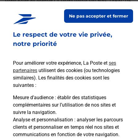
Votre point de contact La Poste Relais VAGNAS TABAC DE
VAGNAS BURALISTE vous accueille à VAGNAS pour
Ne pas accepter et fermer
répondre à vos besoins d'affranchissement Courrier-Colis.
Le respect de votre vie privée,
Retrouvez toutes nos offres en ligne sur notre site
notre priorité
Pour améliorer votre expérience, La Poste et
ses
partenaires
utilisent des cookies (ou technologies
similaires). Les finalités des cookies sont les
suivantes :
Mesure d’audience
: établir des statistiques
complémentaires sur l’utilisation de nos sites et
suivre la navigation.
Analyse et personnalisation
: analyser les parcours
clients et personnaliser en temps réel nos sites et
communications en fonction de votre navigation.