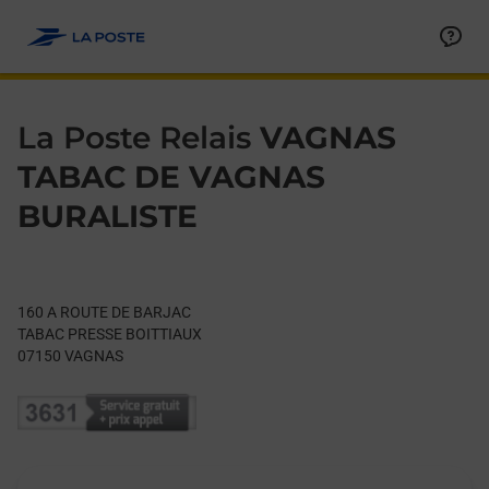
Le lien s'ouvre dans un nouvel onglet
Allez au contenu
Day of the Week
Get directions to La Poste Relais at 160 A ROUTE DE BARJAC 
Hours
La Poste Relais
VAGNAS
TABAC DE VAGNAS
BURALISTE
160 A ROUTE DE BARJAC
TABAC PRESSE BOITTIAUX
07150
VAGNAS