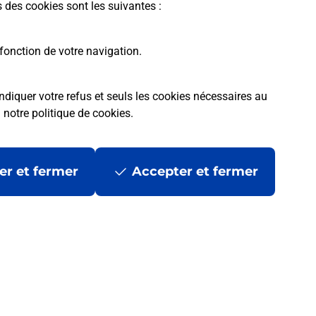
s des cookies sont les suivantes :
La Poste
fonction de votre navigation.
en ligne
Ouvert 24h/24
ndiquer votre refus et seuls les cookies nécessaires au
a
notre politique de cookies
.
er et fermer
Accepter et fermer
En savoir plus