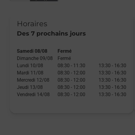
Horaires
Des 7 prochains jours
Day of the Week
Day of the Week
Day of the Week
Day of the Week
Day of the Week
Day of the Week
Day of the Week
Day of the Week
Day of the Week
Day of the Week
Day of the Week
Day of the Week
Day of the Week
Day of the Week
Day of the Week
Day of the Week
Day of the Week
Day of the Week
Day of the Week
Day of the Week
Day of the Week
Day of the Week
Day of the Week
Day of the Week
Day of the Week
Day of the Week
Day of the Week
Day of the Week
Day of the Week
Day of the Week
Hours
Hours
Hours
Hours
Hours
Hours
Hours
Hours
Hours
Hours
Hours
Hours
Hours
Hours
Hours
Hours
Hours
Hours
Hours
Hours
Hours
Hours
Hours
Hours
Hours
Hours
Hours
Hours
Hours
Hours
Samedi 08/08
Fermé
Lettre et petit objet
Dimanche 09/08
Fermé
16h30
Lundi 10/08
08:30
-
11:30
13:30
-
16:30
Mardi 11/08
08:30
-
12:00
13:30
-
16:30
Mercredi 12/08
08:30
-
12:00
13:30
-
16:30
Colissimo
Jeudi 13/08
08:30
-
12:00
13:30
-
16:30
16h30
Vendredi 14/08
08:30
-
12:00
13:30
-
16:30