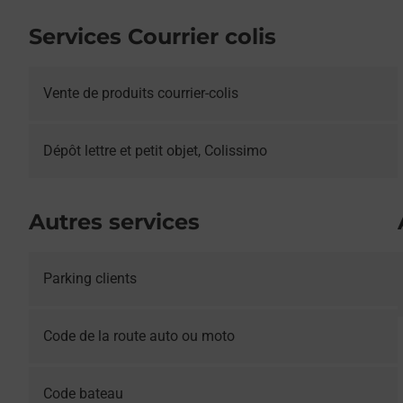
Services Courrier colis
Vente de produits courrier-colis
Dépôt lettre et petit objet, Colissimo
Autres services
Parking clients
Le lien s'ouvre dans un nouvel onglet
Code de la route auto ou moto
Le lien s'ouvre dans un nouvel onglet
Code bateau