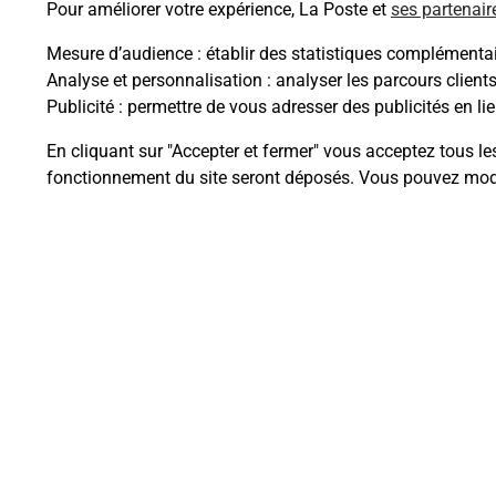
Pour améliorer votre expérience, La Poste et
ses partenair
Mesure d’audience
: établir des statistiques complémentair
La Poste Agence
Analyse et personnalisation
: analyser les parcours client
Communale
Publicité
: permettre de vous adresser des publicités en lie
MAUVES MAIRIE
En cliquant sur "Accepter et fermer" vous acceptez tous le
fonctionnement du site seront déposés. Vous pouvez modi
Fermeture Temporaire
1 PLACE LES GALETS DU RHONE
07300
MAUVES
En savoir plus