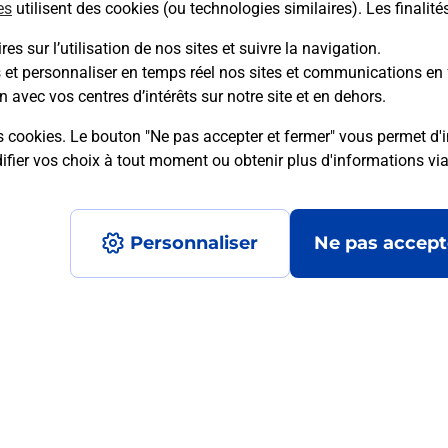
es
utilisent des cookies (ou technologies similaires). Les finalité
es sur l’utilisation de nos sites et suivre la navigation.
La Poste
s et personnaliser en temps réel nos sites et communications en 
TAIN L HERMITAGE
n avec vos centres d’intérêts sur notre site et en dehors.
Fermé
-
ouvre lundi à
09h00
s cookies. Le bouton "Ne pas accepter et fermer" vous permet d'i
fier vos choix à tout moment ou obtenir plus d'informations vi
PLACE DU 8 MAI 1945
IMPASSE DES ROSIERS
26600
TAIN L HERMITAGE
Personnaliser
Ne pas accept
En savoir plus
Recherchez un autre point de contact