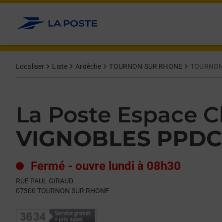
Le lien s'ouvre dans un nouvel onglet
Allez au contenu
Day of the Week
Get directions to La Poste Espace Clients Pro at RUE PAUL 
Hours
Localiser
Liste
Ardèche
TOURNON SUR RHONE
TOURNON
La Poste Espace Cl
VIGNOBLES PPDC
Fermé
-
ouvre lundi à
08h30
RUE PAUL GIRAUD
07300
TOURNON SUR RHONE