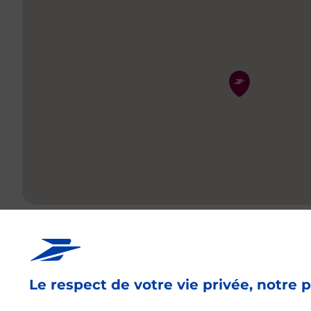
Pin de la carte
La Poste à proximi
Le respect de votre vie privée, notre p