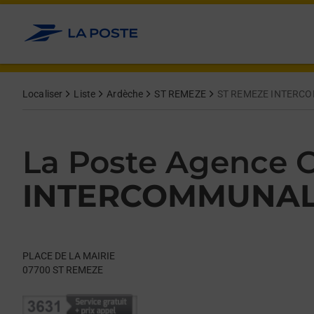
Le lien s'ouvre dans un nouvel onglet
Allez au contenu
Day of the Week
Get directions to La Poste Agence Communale at PLACE DE L
Hours
Localiser
Liste
Ardèche
ST REMEZE
ST REMEZE INTERC
La Poste Agence
INTERCOMMUNA
PLACE DE LA MAIRIE
07700
ST REMEZE