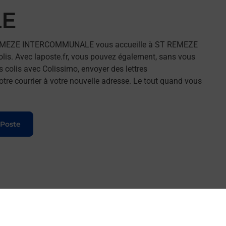
E
 REMEZE INTERCOMMUNALE vous accueille à ST REMEZE
lis. Avec laposte.fr, vous pouvez également, sans vous
s colis avec Colissimo, envoyer des lettres
tre courrier à votre nouvelle adresse. Le tout quand vous
 Poste