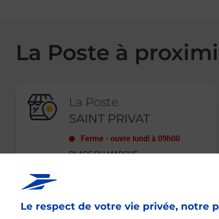
La Poste à proximi
La Poste
SAINT PRIVAT
Fermé
-
ouvre lundi à
09h00
PLACE DU MARCHE
07200
ST PRIVAT
Le respect de votre vie privée, notre p
En savoir plus