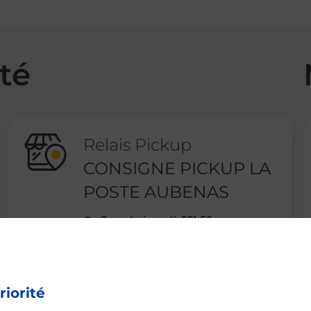
té
Relais Pickup
CONSIGNE PICKUP LA
POSTE AUBENAS
Ouvert
-
jusqu'à
23h59
44 RUE DE L AGUYANE
07200
AUBENAS
riorité
En savoir plus