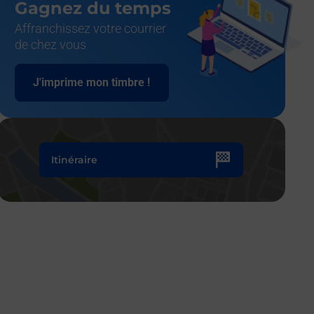
Gagnez du temps
Affranchissez votre courrier
de chez vous
J'imprime mon timbre !
Itinéraire