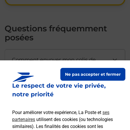
Questions fréquemment
posées
Comment envoyer mon colis de
chez moi ?
Ne pas accepter et fermer
Le respect de votre vie privée,
Est-il possible d’acheter un
notre priorité
emballage directement depuis un
bureau de Poste ?
Pour améliorer votre expérience, La Poste et
ses
partenaires
utilisent des cookies (ou technologies
Comment demander une
similaires). Les finalités des cookies sont les