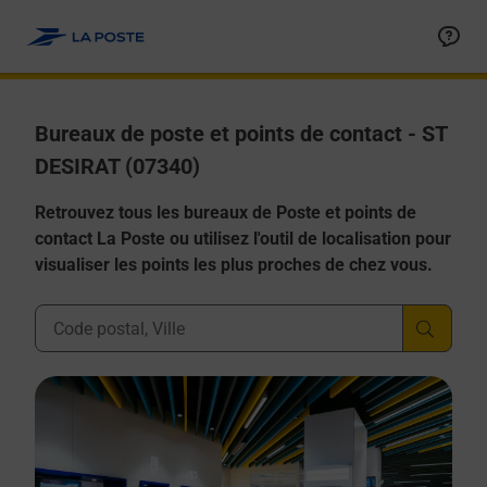
Allez au contenu
Afficher ou masquer la réponse
Afficher ou masquer la réponse
Afficher ou masquer la réponse
Afficher ou masquer la réponse
Afficher ou masquer la réponse
Bureaux de poste et points de contact - ST
DESIRAT (07340)
Retrouvez tous les bureaux de Poste et points de
contact La Poste ou utilisez l'outil de localisation pour
visualiser les points les plus proches de chez vous.
Ville, Département, Code Postal