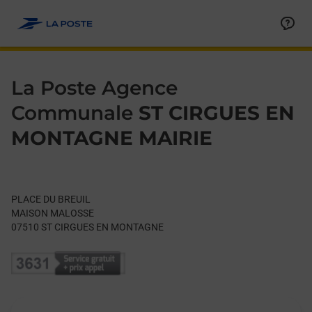
Le lien s'ouvre dans un nouvel onglet
Allez au contenu
Day of the Week
Get directions to La Poste Agence Communale at PLACE DU 
Hours
La Poste Agence
Communale
ST CIRGUES EN
MONTAGNE MAIRIE
PLACE DU BREUIL
MAISON MALOSSE
07510
ST CIRGUES EN MONTAGNE