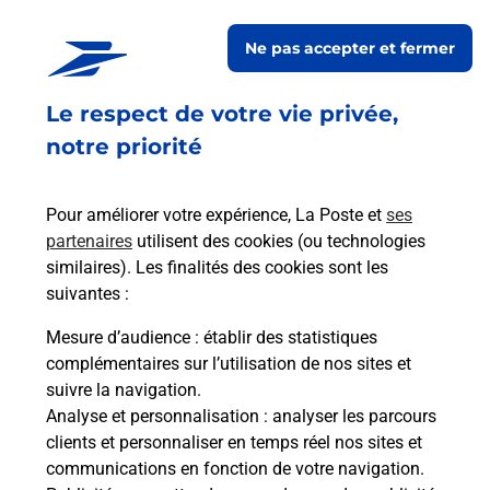
colis, lettre recommandée ou encore l'achat de timbres en
Ne pas accepter et fermer
quelques clics, rendez-vous sur laposte.fr.
Le respect de votre vie privée,
Retrouvez toutes nos offres en ligne sur notre site
notre priorité
Pour améliorer votre expérience, La Poste et
ses
partenaires
utilisent des cookies (ou technologies
similaires). Les finalités des cookies sont les
suivantes :
Mesure d’audience
: établir des statistiques
complémentaires sur l’utilisation de nos sites et
suivre la navigation.
Analyse et personnalisation
: analyser les parcours
clients et personnaliser en temps réel nos sites et
communications en fonction de votre navigation.