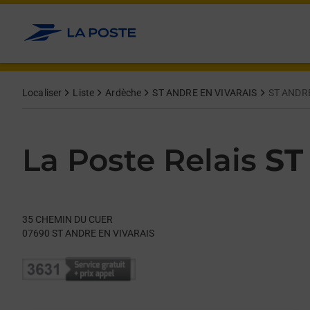
Le lien s'ouvre dans un nouvel onglet
Allez au contenu
Day of the Week
Get directions to La Poste Relais at 35 CHEMIN DU CUER ST A
Hours
Localiser
Liste
Ardèche
ST ANDRE EN VIVARAIS
ST ANDRE
La Poste Relais
ST
35 CHEMIN DU CUER
07690
ST ANDRE EN VIVARAIS