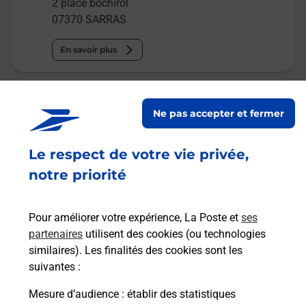
2 place bochirol
07370
SARRAS
En savoir plus
Relais Pickup
Ne pas accepter et fermer
MAISON DE LA PRESSE
Ouvert
-
jusqu'à
19h00
Le respect de votre vie privée,
10 PLACE ARISTIDE BRIAND
notre priorité
26240
ST VALLIER
Pour améliorer votre expérience, La Poste et
ses
En savoir plus
partenaires
utilisent des cookies (ou technologies
similaires). Les finalités des cookies sont les
Malin !
suivantes :
Mesure d’audience
: établir des statistiques
La Poste