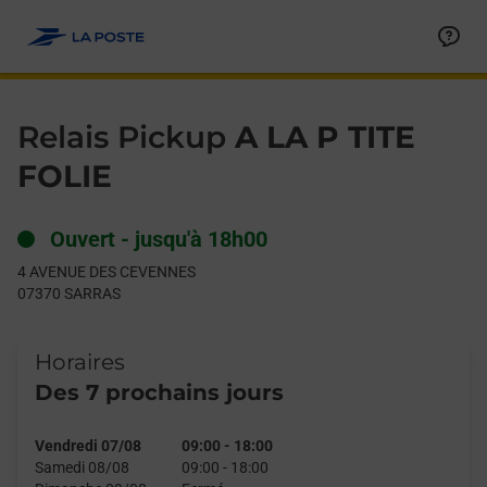
Le lien s'ouvre dans un nouvel onglet
Allez au contenu
Day of the Week
Get directions to Relais Pickup at 4 AVENUE DES CEVENNES S
Hours
Relais Pickup
A LA P TITE
FOLIE
Ouvert
-
jusqu'à
18h00
4 AVENUE DES CEVENNES
07370
SARRAS
Horaires
Des 7 prochains jours
Vendredi 07/08
09:00
-
18:00
Samedi 08/08
09:00
-
18:00