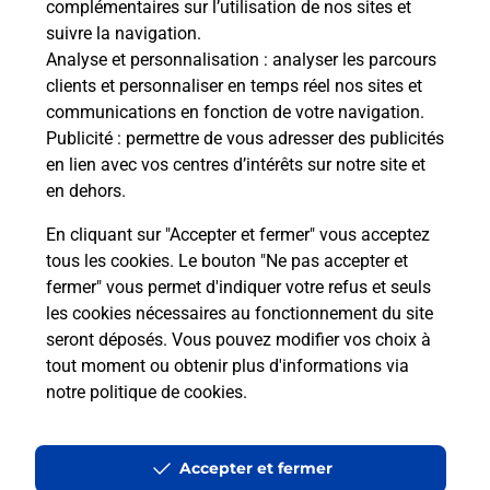
complémentaires sur l’utilisation de nos sites et
en ligne
suivre la navigation.
Analyse et personnalisation
: analyser les parcours
Ouvert 24h/24
clients et personnaliser en temps réel nos sites et
communications en fonction de votre navigation.
En savoir plus
Publicité
: permettre de vous adresser des publicités
en lien avec vos centres d’intérêts sur notre site et
en dehors.
Recherchez un autre point de contact
En cliquant sur "Accepter et fermer" vous acceptez
tous les cookies. Le bouton "Ne pas accepter et
fermer" vous permet d'indiquer votre refus et seuls
Localiser
Liste
Ardèche
SARRAS
A LA P TITE FOLIE
les cookies nécessaires au fonctionnement du site
seront déposés. Vous pouvez modifier vos choix à
tout moment ou obtenir plus d'informations via
notre politique de cookies
.
Plan du site
Accessibilité : partiellement conforme
Accepter et fermer