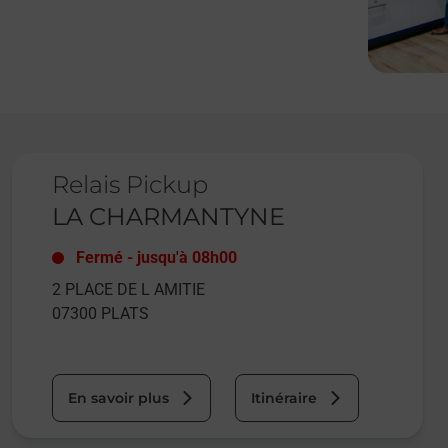
Le lien s'ouvre dans un nouvel onglet
Relais Pickup
LA CHARMANTYNE
Fermé
-
jusqu'à
08h00
2 PLACE DE L AMITIE
07300
PLATS
En savoir plus
Itinéraire