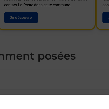
contact La Poste dans cette commune.
con
Je découvre
mment posées
ectement depuis un bureau de Poste ?