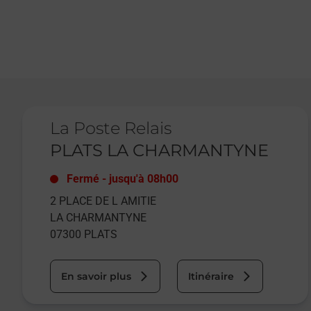
Le lien s'ouvre dans un nouvel onglet
La Poste Relais
PLATS LA CHARMANTYNE
Fermé
-
jusqu'à
08h00
2 PLACE DE L AMITIE
LA CHARMANTYNE
07300
PLATS
En savoir plus
Itinéraire