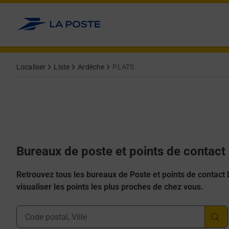
Allez au contenu
Afficher ou masquer la réponse
Afficher ou masquer la réponse
Afficher ou masquer la réponse
Afficher ou masquer la réponse
Afficher ou masquer la réponse
Localiser
Liste
Ardèche
PLATS
Bureaux de poste et points de contact
Retrouvez tous les bureaux de Poste et points de contact La
visualiser les points les plus proches de chez vous.
Ville, Département, Code Postal