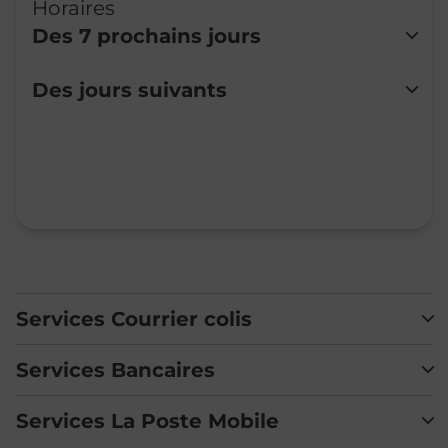
Horaires
Des 7 prochains jours
Lundi
Fermé
Des jours suivants
Mardi
Fermé
Mercredi
Fermé
Jeudi
Fermé
Vendredi
Fermé
Samedi
Fermé
Dimanche
Fermé
Services Courrier colis
Services Bancaires
Services La Poste Mobile