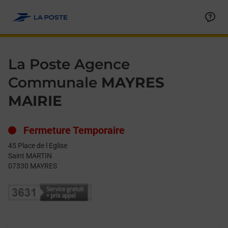
Le lien s'ouvre dans un nouvel onglet
Allez au contenu
Day of the Week
Get directions to La Poste Agence Communale at 45 Place de l
Hours
La Poste Agence
Communale
MAYRES
MAIRIE
Fermeture Temporaire
45 Place de l Eglise
Saint MARTIN
07330
MAYRES