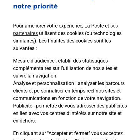
3 PLACE PIERRE SEMARD
notre priorité
07400
LE TEIL
Pour améliorer votre expérience, La Poste et
ses
En savoir plus
partenaires
utilisent des cookies (ou technologies
similaires). Les finalités des cookies sont les
Malin !
suivantes :
Mesure d’audience
: établir des statistiques
La Poste
complémentaires sur l’utilisation de nos sites et
en ligne
suivre la navigation.
Analyse et personnalisation
: analyser les parcours
Ouvert 24h/24
clients et personnaliser en temps réel nos sites et
communications en fonction de votre navigation.
En savoir plus
Publicité
: permettre de vous adresser des publicités
en lien avec vos centres d’intérêts sur notre site et
en dehors.
Recherchez un autre point de contact
En cliquant sur "Accepter et fermer" vous acceptez