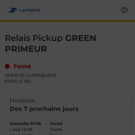
Le lien s'ouvre dans un nouvel onglet
Allez au contenu
Day of the Week
Get directions to Relais Pickup at 59 RUE DE LA REPUBLIQUE LE
Hours
Relais Pickup
GREEN
PRIMEUR
Fermé
59 RUE DE LA REPUBLIQUE
07400
LE TEIL
Horaires
Des 7 prochains jours
Dimanche 09/08
Fermé
Lundi 10/08
Fermé