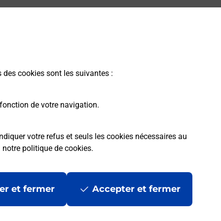
s des cookies sont les suivantes :
fonction de votre navigation.
ndiquer votre refus et seuls les cookies nécessaires au
a
notre politique de cookies
.
er et fermer
Accepter et fermer
les
Mentions légales
Données personnelles et cookies