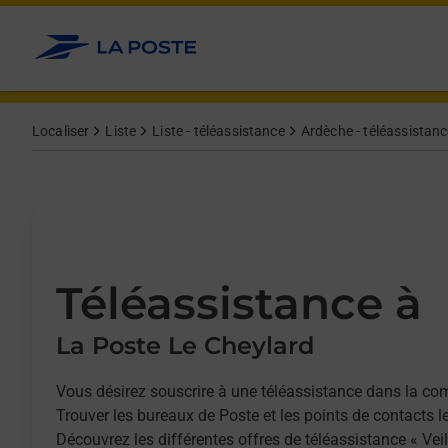
Allez au contenu
Afficher ou masquer la réponse
Afficher ou masquer la réponse
Afficher ou masquer la réponse
Localiser
Liste
Liste - téléassistance
Ardèche - téléassistan
Téléassistance à
La Poste Le Cheylard
Vous désirez souscrire à une téléassistance dans la c
Trouver les bureaux de Poste et les points de contacts l
Découvrez les différentes offres de téléassistance « Vei