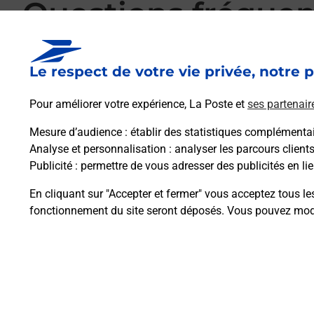
Questions fréque
Le respect de votre vie privée, notre p
La téléassistance classique avec médaillon 
Pour améliorer votre expérience, La Poste et
ses partenair
Mesure d’audience
: établir des statistiques complémentair
Comment fonctionne la téléassistance clas
Analyse et personnalisation
: analyser les parcours client
Publicité
: permettre de vous adresser des publicités en lie
Comment est installée la téléassistance cla
En cliquant sur "Accepter et fermer" vous acceptez tous le
fonctionnement du site seront déposés. Vous pouvez modi
Plan du site