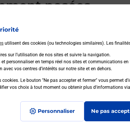
mment posées
riorité
d’alarme qu’est ce que c’est ?
es
utilisent des cookies (ou technologies similaires). Les finalité
es sur l’utilisation de nos sites et suivre la navigation.
sique ?
s et personnaliser en temps réel nos sites et communications en 
n avec vos centres d’intérêts sur notre site et en dehors.
ssique ?
s cookies. Le bouton "Ne pas accepter et fermer" vous permet d'i
fier vos choix à tout moment ou obtenir plus d'informations vi
Personnaliser
Ne pas accept
Accessibilité : partiellement conforme
Conditions contractuel