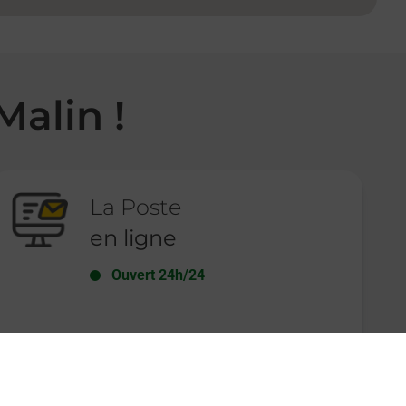
Malin !
La Poste
en ligne
Ouvert 24h/24