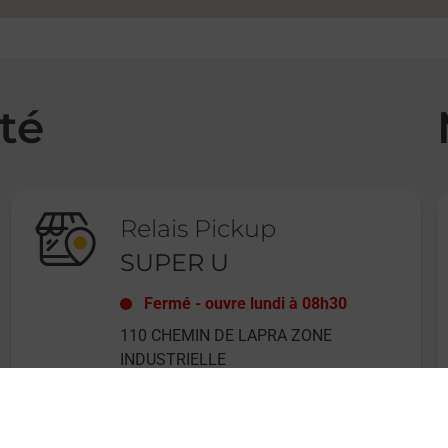
té
Relais Pickup
SUPER U
Fermé
-
ouvre lundi à
08h30
110 CHEMIN DE LAPRA ZONE
INDUSTRIELLE
07160
LE CHEYLARD