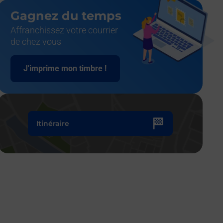
Gagnez du temps
Affranchissez votre courrier
de chez vous
J'imprime mon timbre !
Itinéraire