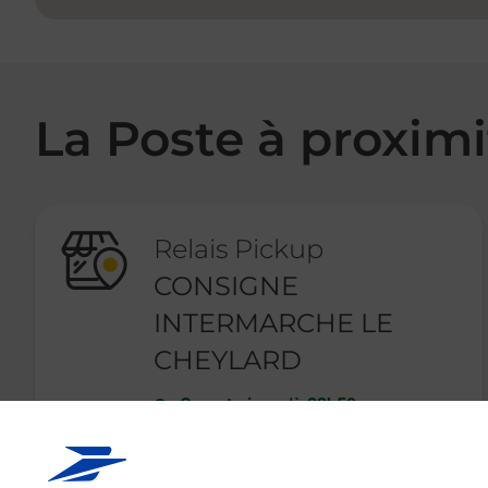
La Poste à proximi
Relais Pickup
CONSIGNE
INTERMARCHE LE
CHEYLARD
Ouvert
-
jusqu'à
23h59
1130 ALLEE DES VERGERS
07160
LE CHEYLARD