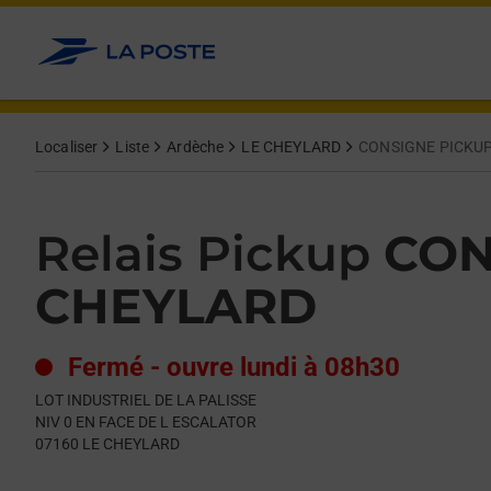
Le lien s'ouvre dans un nouvel onglet
Allez au contenu
Day of the Week
Get directions to Relais Pickup at LOT INDUSTRIEL DE LA PAL
Hours
Localiser
Liste
Ardèche
LE CHEYLARD
CONSIGNE PICKUP
Relais Pickup
CON
CHEYLARD
Fermé
-
ouvre lundi à
08h30
LOT INDUSTRIEL DE LA PALISSE
NIV 0 EN FACE DE L ESCALATOR
07160
LE CHEYLARD