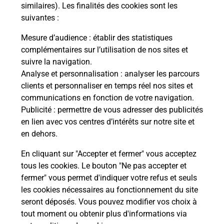
Comment demander une
similaires). Les finalités des cookies sont les
modification de livraison ?
suivantes :
Mesure d’audience
: établir des statistiques
complémentaires sur l’utilisation de nos sites et
Comment La Poste participe-t-elle
suivre la navigation.
à votre sécurité au quotidien ?
Analyse et personnalisation
: analyser les parcours
clients et personnaliser en temps réel nos sites et
communications en fonction de votre navigation.
Puis-je passer mon code de la route
Publicité
: permettre de vous adresser des publicités
avec La Poste et sous quelles
en lien avec vos centres d’intérêts sur notre site et
conditions ?
en dehors.
En cliquant sur "Accepter et fermer" vous acceptez
tous les cookies. Le bouton "Ne pas accepter et
fermer" vous permet d'indiquer votre refus et seuls
Localiser
Liste
Ardèche
LANARCE
les cookies nécessaires au fonctionnement du site
seront déposés. Vous pouvez modifier vos choix à
tout moment ou obtenir plus d'informations via