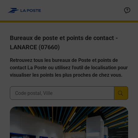
Allez au contenu
Afficher ou masquer la réponse
Afficher ou masquer la réponse
Afficher ou masquer la réponse
Afficher ou masquer la réponse
Afficher ou masquer la réponse
Bureaux de poste et points de contact -
LANARCE (07660)
Retrouvez tous les bureaux de Poste et points de
contact La Poste ou utilisez l'outil de localisation pour
visualiser les points les plus proches de chez vous.
Ville, Département, Code Postal