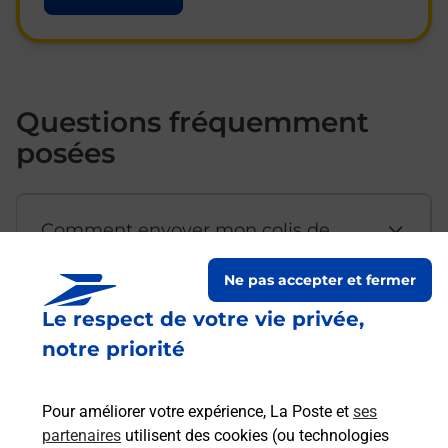
Questions fréquemment
posées
Comment envoyer mon colis de
chez moi ?
Ne pas accepter et fermer
Le respect de votre vie privée,
Est-il possible d’acheter un
notre priorité
emballage directement depuis un
bureau de Poste ?
Pour améliorer votre expérience, La Poste et
ses
partenaires
utilisent des cookies (ou technologies