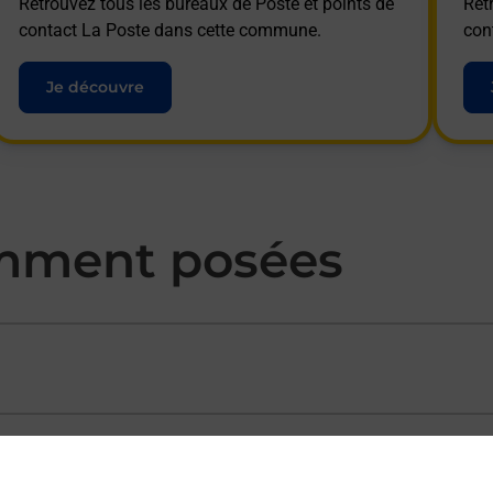
Retrouvez tous les bureaux de Poste et points de
Ret
contact La Poste dans cette commune.
con
Je découvre
mment posées
ectement depuis un bureau de Poste ?