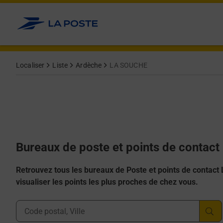
Allez au contenu
Afficher ou masquer la réponse
Afficher ou masquer la réponse
Afficher ou masquer la réponse
Afficher ou masquer la réponse
Afficher ou masquer la réponse
Localiser
Liste
Ardèche
LA SOUCHE
Bureaux de poste et points de contac
Retrouvez tous les bureaux de Poste et points de contact La
visualiser les points les plus proches de chez vous.
Ville, Département, Code Postal