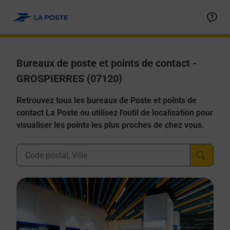
Allez au contenu
Afficher ou masquer la réponse
Afficher ou masquer la réponse
Afficher ou masquer la réponse
Afficher ou masquer la réponse
Afficher ou masquer la réponse
Bureaux de poste et points de contact -
GROSPIERRES (07120)
Retrouvez tous les bureaux de Poste et points de
contact La Poste ou utilisez l'outil de localisation pour
visualiser les points les plus proches de chez vous.
Ville, Département, Code Postal