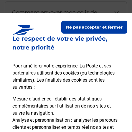
Comment envoyer mon colis de
chez moi ?
Ne pas accepter et fermer
Le respect de votre vie privée,
Est-il possible d’acheter un
notre priorité
emballage directement depuis un
bureau de Poste ?
Pour améliorer votre expérience, La Poste et
ses
partenaires
utilisent des cookies (ou technologies
Comment demander une
similaires). Les finalités des cookies sont les
modification de livraison ?
suivantes :
Mesure d’audience
: établir des statistiques
complémentaires sur l’utilisation de nos sites et
Comment La Poste participe-t-elle
suivre la navigation.
à votre sécurité au quotidien ?
Analyse et personnalisation
: analyser les parcours
clients et personnaliser en temps réel nos sites et