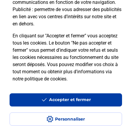
communications en fonction de votre navigation.
Puis-je passer mon code de la route
Publicité
: permettre de vous adresser des publicités
avec La Poste et sous quelles
en lien avec vos centres d’intérêts sur notre site et
conditions ?
en dehors.
En cliquant sur "Accepter et fermer" vous acceptez
tous les cookies. Le bouton "Ne pas accepter et
fermer" vous permet d'indiquer votre refus et seuls
Localiser
Liste
Ardèche
GROSPIERRES
les cookies nécessaires au fonctionnement du site
seront déposés. Vous pouvez modifier vos choix à
tout moment ou obtenir plus d'informations via
notre politique de cookies
.
Plan du site
Accessibilité : partiellement conforme
Accepter et fermer
Conditions contractuelles
Personnaliser
Mentions légales