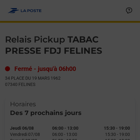
Le lien s'ouvre dans un nouvel onglet
Allez au contenu
Day of the Week
Get directions to Relais Pickup at 34 PLACE DU 19 MARS 1962
Hours
Relais Pickup
TABAC
PRESSE FDJ FELINES
Fermé
-
jusqu'à
06h00
34 PLACE DU 19 MARS 1962
07340
FELINES
Horaires
Des 7 prochains jours
Jeudi 06/08
06:00
-
13:00
15:30
-
19:00
Vendredi 07/08
06:00
-
13:00
15:30
-
19:00