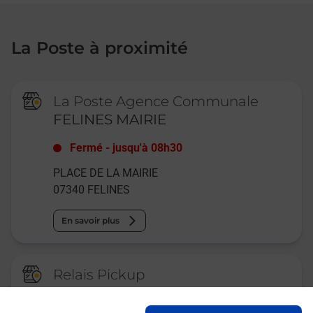
La Poste à proximité
La Poste Agence Communale
FELINES MAIRIE
Fermé
-
jusqu'à
08h30
PLACE DE LA MAIRIE
07340
FELINES
En savoir plus
Relais Pickup
CONSIGNE STATION TOTAL
FELINES