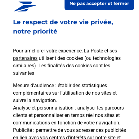
Ne pas accepter et fermer
Ouvert
-
jusqu'à
23h59
Le respect de votre vie privée,
52 ROUTE DE LA REMISE
07340
FELINES
notre priorité
En savoir plus
Pour améliorer votre expérience, La Poste et
ses
partenaires
utilisent des cookies (ou technologies
Malin !
similaires). Les finalités des cookies sont les
suivantes :
La Poste
Mesure d’audience
: établir des statistiques
en ligne
complémentaires sur l’utilisation de nos sites et
suivre la navigation.
Ouvert 24h/24
Analyse et personnalisation
: analyser les parcours
clients et personnaliser en temps réel nos sites et
En savoir plus
communications en fonction de votre navigation.
Publicité
: permettre de vous adresser des publicités
en lien avec vos centres d’intérêts sur notre site et