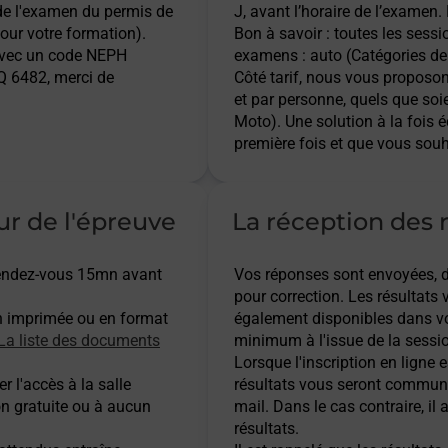
 de l'examen du permis de
J, avant l’horaire de l’examen.
pour votre formation).
Bon à savoir : toutes les sess
 avec un code NEPH
examens : auto (Catégories de 
 6482, merci de
Côté tarif, nous vous proposo
et par personne, quels que soi
Moto). Une solution à la fois 
première fois et que vous souh
ur de l'épreuve
La réception des r
 rendez-vous 15mn avant
Vos réponses sont envoyées, dès
pour correction. Les résultats
n imprimée ou en format
également disponibles dans vot
La liste des documents
minimum à l'issue de la sessio
Lorsque l'inscription en ligne es
r l'accès à la salle
résultats vous seront communi
on gratuite ou à aucun
mail. Dans le cas contraire, i
résultats.