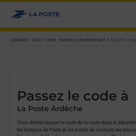
Allez au contenu
Afficher ou masquer la réponse
Afficher ou masquer la réponse
Afficher ou masquer la réponse
Afficher ou masquer la réponse
Localiser
Liste
Liste - examen code de la route
Ardèche - ex
Passez le code à
La Poste Ardèche
Vous désirez passer le code de la route dans le départ
les bureaux de Poste et les points de contacts les plus 