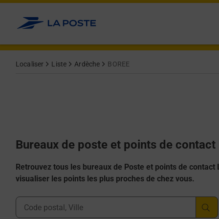
Allez au contenu
Afficher ou masquer la réponse
Afficher ou masquer la réponse
Afficher ou masquer la réponse
Afficher ou masquer la réponse
Afficher ou masquer la réponse
Localiser
Liste
Ardèche
BOREE
Bureaux de poste et points de contac
Retrouvez tous les bureaux de Poste et points de contact La
visualiser les points les plus proches de chez vous.
Ville, Département, Code Postal