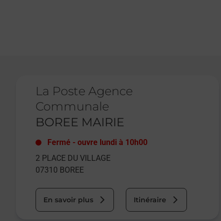
Le lien s'ouvre dans un nouvel onglet
La Poste Agence
Communale
BOREE MAIRIE
Fermé
-
ouvre lundi à
10h00
2 PLACE DU VILLAGE
07310
BOREE
En savoir plus
Itinéraire