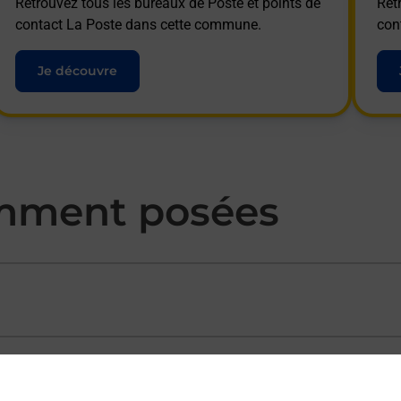
Retrouvez tous les bureaux de Poste et points de
Ret
contact La Poste dans cette commune.
con
Je découvre
mment posées
ectement depuis un bureau de Poste ?