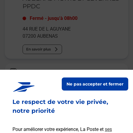
PPDC
Fermé
-
jusqu'à
08h00
44 RUE DE L AGUYANE
07200
AUBENAS
En savoir plus
Relais Pickup
OUIGLASS AUBENAS
Ne pas accepter et fermer
Fermé
Le respect de votre vie privée,
6 AVENUE DE BELLANDE
07200
AUBENAS
notre priorité
En savoir plus
Pour améliorer votre expérience, La Poste et
ses