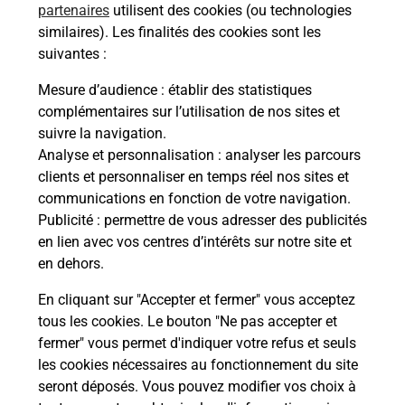
partenaires
utilisent des cookies (ou technologies
Malin !
similaires). Les finalités des cookies sont les
suivantes :
La Poste
Mesure d’audience
: établir des statistiques
en ligne
complémentaires sur l’utilisation de nos sites et
suivre la navigation.
Ouvert 24h/24
Analyse et personnalisation
: analyser les parcours
clients et personnaliser en temps réel nos sites et
En savoir plus
communications en fonction de votre navigation.
Publicité
: permettre de vous adresser des publicités
en lien avec vos centres d’intérêts sur notre site et
Recherchez un autre point de contact
en dehors.
En cliquant sur "Accepter et fermer" vous acceptez
tous les cookies. Le bouton "Ne pas accepter et
Localiser
Liste
Ardèche
AUBENAS
fermer" vous permet d'indiquer votre refus et seuls
CONSIGNE PICKUP LA POSTE AUBENAS
les cookies nécessaires au fonctionnement du site
seront déposés. Vous pouvez modifier vos choix à