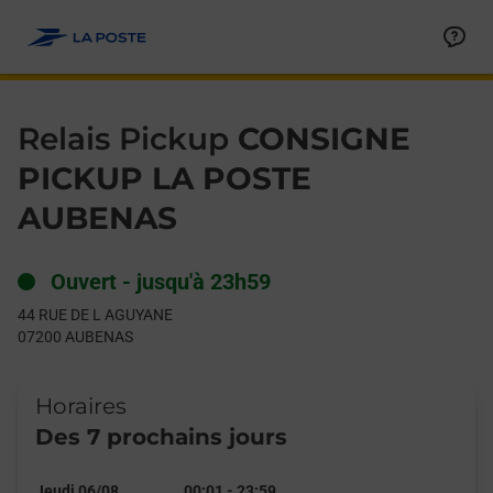
Le lien s'ouvre dans un nouvel onglet
Allez au contenu
Day of the Week
Get directions to Relais Pickup at 44 RUE DE L AGUYANE AUBE
Hours
Relais Pickup
CONSIGNE
PICKUP LA POSTE
AUBENAS
Ouvert
-
jusqu'à
23h59
44 RUE DE L AGUYANE
07200
AUBENAS
Horaires
Des 7 prochains jours
Jeudi 06/08
00:01
-
23:59