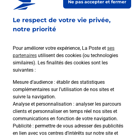
Ne pas accepter et fermer
Acheter un smartphone Samsung
Le respect de votre vie privée,
Vous recherchez un smartphone pas cher proche
de chez vous ? Découvrez notre offre de
notre priorité
téléphones mobiles Samsung dans vos bureaux
de Poste à ANNONAY EUROPE-CARNOT (07100) !
Pour améliorer votre expérience, La Poste et
ses
partenaires
utilisent des cookies (ou technologies
En savoir plus
similaires). Les finalités des cookies sont les
En savoir plus
suivantes :
Mesure d’audience
: établir des statistiques
Souscrire à la téléassistance
complémentaires sur l’utilisation de nos sites et
suivre la navigation.
Besoin d’un système de téléassistance à l’intérieur
Analyse et personnalisation
: analyser les parcours
et/ou à l’extérieur de votre domicile ? Découvrez
clients et personnaliser en temps réel nos sites et
les offres téléalarme dans votre bureau de Poste à
communications en fonction de votre navigation.
ANNONAY EUROPE-CARNOT.
Publicité
: permettre de vous adresser des publicités
en lien avec vos centres d’intérêts sur notre site et