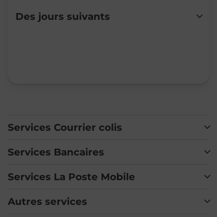
Lundi
Fermé
Des jours suivants
Mardi
Fermé
Mercredi
Fermé
Jeudi
Fermé
Vendredi
Fermé
Samedi
Fermé
Dimanche
Fermé
Services Courrier colis
Services Bancaires
Services La Poste Mobile
Autres services