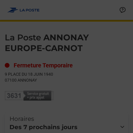
Le lien s'ouvre dans un nouvel onglet
Allez au contenu
Day of the Week
Get directions to La Poste at 9 PLACE DU 18 JUIN 1940 ANNON
Hours
La Poste
ANNONAY
EUROPE-CARNOT
Fermeture Temporaire
9 PLACE DU 18 JUIN 1940
07100
ANNONAY
Horaires
Des 7 prochains jours