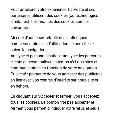
Pour améliorer votre expérience, La Poste et
ses
partenaires
utilisent des cookies (ou technologies
La téléassistance classique avec
similaires). Les finalités des cookies sont les
médaillon d’alarme qu’est ce que
suivantes :
c’est ?
Mesure d’audience
: établir des statistiques
complémentaires sur l’utilisation de nos sites et
Comment fonctionne la
suivre la navigation.
téléassistance classique ?
Analyse et personnalisation
: analyser les parcours
clients et personnaliser en temps réel nos sites et
communications en fonction de votre navigation.
Publicité
: permettre de vous adresser des publicités
Comment est installée la
en lien avec vos centres d’intérêts sur notre site et
téléassistance classique ?
en dehors.
En cliquant sur "Accepter et fermer" vous acceptez
tous les cookies. Le bouton "Ne pas accepter et
Localiser
Liste
Liste - téléassistance
fermer" vous permet d'indiquer votre refus et seuls
Andorre - téléassistance
Andorre La Vieille - téléassistance