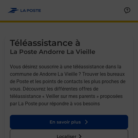
Allez au contenu
Afficher ou masquer la réponse
Afficher ou masquer la réponse
Afficher ou masquer la réponse
Téléassistance à
La Poste Andorre La Vieille
Vous désirez souscrire à une téléassistance dans la
commune de Andorre La Vieille ? Trouver les bureaux
de Poste et les points de contacts les plus proches de
vous. Découvrez les différentes offres de
téléassistance « Veiller sur mes parents » proposées
par La Poste pour répondre à vos besoins
En savoir plus
Localiser