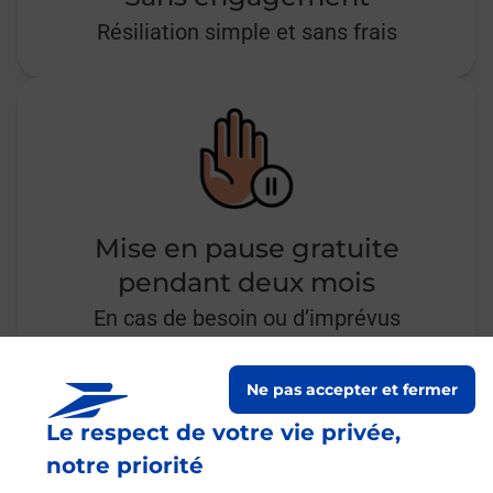
Résiliation simple et sans frais
Mise en pause gratuite
pendant deux mois
En cas de besoin ou d’imprévus
Ne pas accepter et fermer
Le respect de votre vie privée,
Questions fréquemment
notre priorité
posées