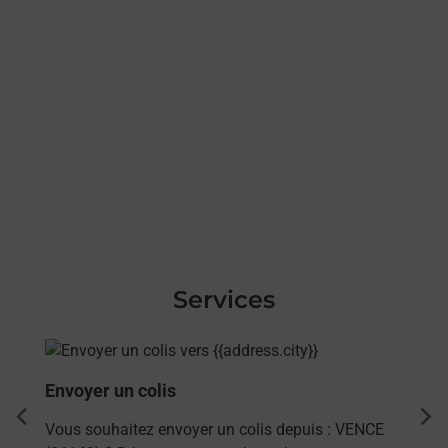
Services
En savoir plus
Envoyer un colis
dent
sui
Vous souhaitez envoyer un colis depuis : VENCE