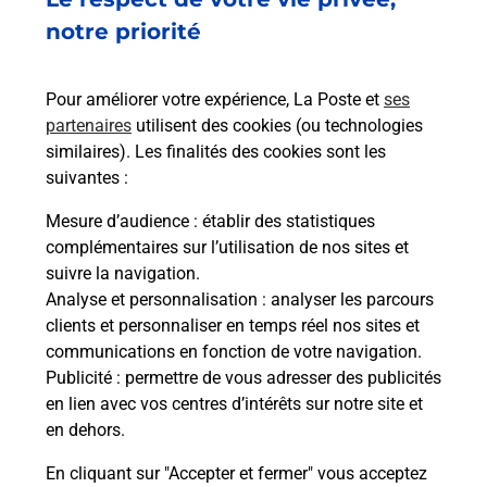
notre priorité
Imprimer des documents
Vous cherchez à faire des impressions à VENCE
Pour améliorer votre expérience, La Poste et
ses
(06140) ? Retrouvez une imprimante dans votre
partenaires
utilisent des cookies (ou technologies
bureau de Poste.
similaires). Les finalités des cookies sont les
suivantes :
En savoir plus
Mesure d’audience
: établir des statistiques
En savoir plus
complémentaires sur l’utilisation de nos sites et
suivre la navigation.
Code de la route auto ou moto
Analyse et personnalisation
: analyser les parcours
clients et personnaliser en temps réel nos sites et
Vous cherchez à passer votre code de la route auto
communications en fonction de votre navigation.
ou moto au Bureau La Poste - VENCE (06140) ?
Publicité
: permettre de vous adresser des publicités
Découvrez l'offre proposée par La Poste.
en lien avec vos centres d’intérêts sur notre site et
en dehors.
En savoir plus
Je réserve
En cliquant sur "Accepter et fermer" vous acceptez